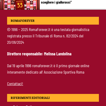
scegliere i giallorossi”
Soulé-Milan, la Roma detta le condizioni:
ROMAFOREVER
servono 35 milioni
©
1996 – 2025 RomaForever.it è una testata giornalistica
registrata presso il Tribunale di Roma n. 82/2024 del
Koulierakis-Roma, impatto immediato: gol e
20/06/2024
messaggio a Gasperini
Direttore responsabile: Melissa Landolina
Ndicka-Roma, futuro più chiaro: il messaggio
Dal 19 aprile 1996 romaforever.it è il primo giornale online
che allontana il mercato
interamente dedicato all’ Associazione Sportiva Roma
Contattaci!
RIFERIMENTI EDITORIALI