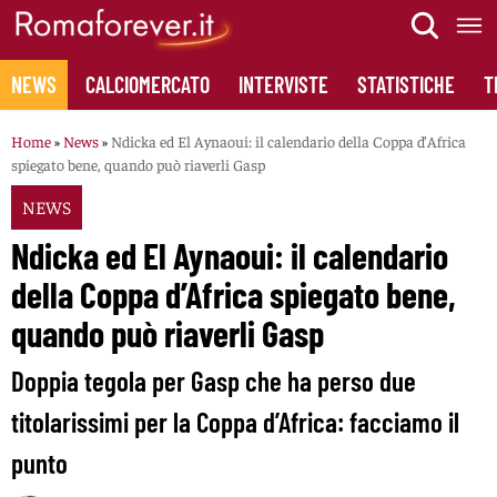
Skip
to
content
NEWS
CALCIOMERCATO
INTERVISTE
STATISTICHE
T
Home
»
News
»
Ndicka ed El Aynaoui: il calendario della Coppa d’Africa
spiegato bene, quando può riaverli Gasp
NEWS
Ndicka ed El Aynaoui: il calendario
della Coppa d’Africa spiegato bene,
quando può riaverli Gasp
Doppia tegola per Gasp che ha perso due
titolarissimi per la Coppa d’Africa: facciamo il
punto