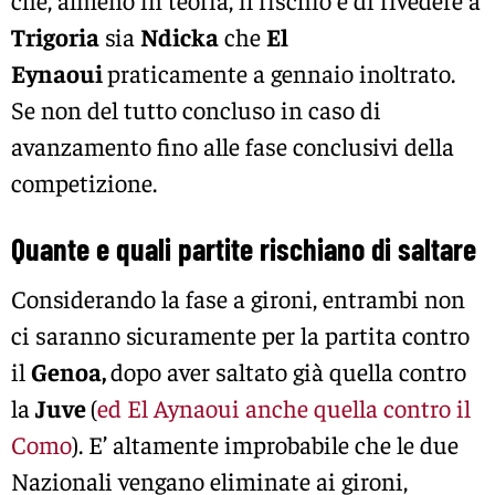
che, almeno in teoria, il rischio è di rivedere a
Trigoria
sia
Ndicka
che
El
Eynaoui
praticamente a gennaio inoltrato.
Se non del tutto concluso in caso di
avanzamento fino alle fase conclusivi della
competizione.
Quante e quali partite rischiano di saltare
Considerando la fase a gironi, entrambi non
ci saranno sicuramente per la partita contro
il
Genoa,
dopo aver saltato già quella contro
la
Juve
(
ed El Aynaoui anche quella contro il
Como
). E’ altamente improbabile che le due
Nazionali vengano eliminate ai gironi,