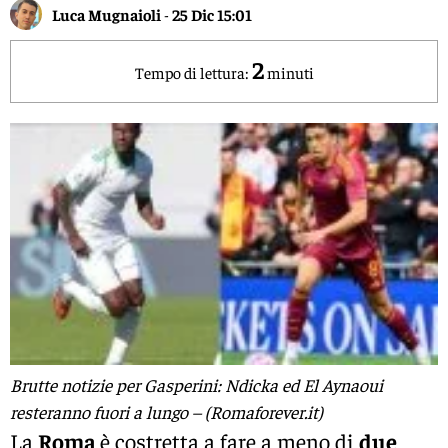
Luca Mugnaioli
-
25 Dic 15:01
2
Tempo di lettura:
minuti
Brutte notizie per Gasperini: Ndicka ed El Aynaoui
resteranno fuori a lungo – (Romaforever.it)
La
Roma
è costretta a fare a meno di
due