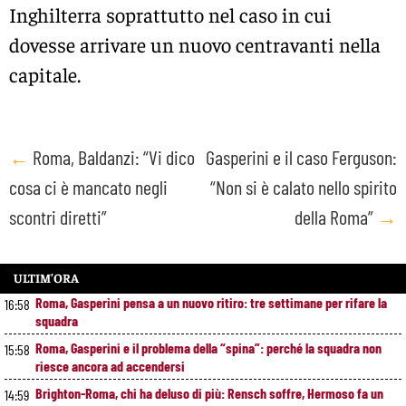
Inghilterra soprattutto nel caso in cui
dovesse arrivare un nuovo centravanti nella
capitale.
Post
←
Roma, Baldanzi: “Vi dico
Gasperini e il caso Ferguson:
cosa ci è mancato negli
“Non si è calato nello spirito
navigation
scontri diretti”
della Roma”
→
ULTIM’ORA
Roma, Gasperini pensa a un nuovo ritiro: tre settimane per rifare la
16:58
squadra
Roma, Gasperini e il problema della “spina”: perché la squadra non
15:58
riesce ancora ad accendersi
Brighton-Roma, chi ha deluso di più: Rensch soffre, Hermoso fa un
14:59