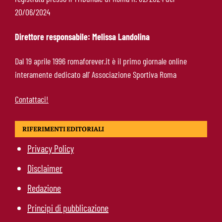
Gasperini lancia l’allarme mercato: “Roma
20/06/2024
corta, ci serve ancora qualcosa”
Direttore responsabile: Melissa Landolina
Roma, Fofana si complica: spunta Mbaye in
Dal 19 aprile 1996 romaforever.it è il primo giornale online
prestito. Restano vive le piste Endrick e
interamente dedicato all’ Associazione Sportiva Roma
Gittens
Contattaci!
RIFERIMENTI EDITORIALI
Privacy Policy
Disclaimer
Redazione
Principi di pubblicazione