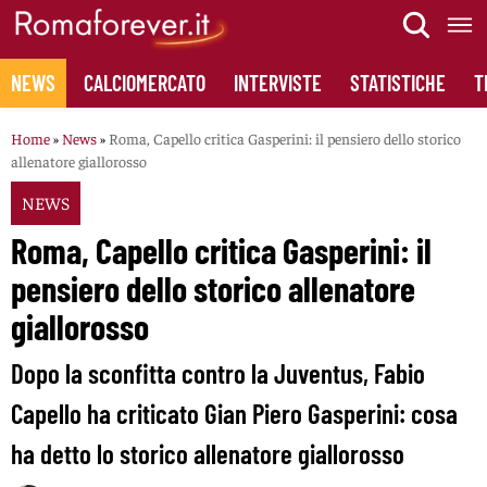
Skip
to
content
NEWS
CALCIOMERCATO
INTERVISTE
STATISTICHE
T
Home
»
News
»
Roma, Capello critica Gasperini: il pensiero dello storico
allenatore giallorosso
NEWS
Roma, Capello critica Gasperini: il
pensiero dello storico allenatore
giallorosso
Dopo la sconfitta contro la Juventus, Fabio
Capello ha criticato Gian Piero Gasperini: cosa
ha detto lo storico allenatore giallorosso