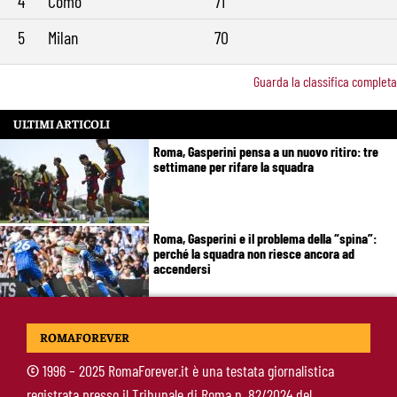
4
Como
71
5
Milan
70
Guarda la classifica completa
ULTIMI ARTICOLI
Roma, Gasperini pensa a un nuovo ritiro: tre
settimane per rifare la squadra
Roma, Gasperini e il problema della “spina”:
perché la squadra non riesce ancora ad
accendersi
Brighton-Roma, chi ha deluso di più: Rensch
ROMAFOREVER
soffre, Hermoso fa un passo indietro
©
1996 – 2025 RomaForever.it è una testata giornalistica
registrata presso il Tribunale di Roma n. 82/2024 del