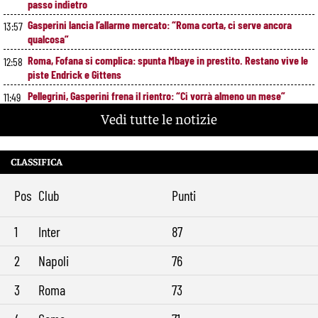
passo indietro
Gasperini lancia l’allarme mercato: “Roma corta, ci serve ancora
13:57
qualcosa”
Roma, Fofana si complica: spunta Mbaye in prestito. Restano vive le
12:58
piste Endrick e Gittens
Pellegrini, Gasperini frena il rientro: “Ci vorrà almeno un mese”
11:49
Vedi tutte le notizie
Roma, 11 gol subiti in 4 partite: il dato che preoccupa Gasperini
10:41
Gasperini boccia la Roma: “Partita pessima”. E lancia un altro
9:34
messaggio sul mercato
CLASSIFICA
Pos
Club
Punti
1
Inter
87
2
Napoli
76
3
Roma
73