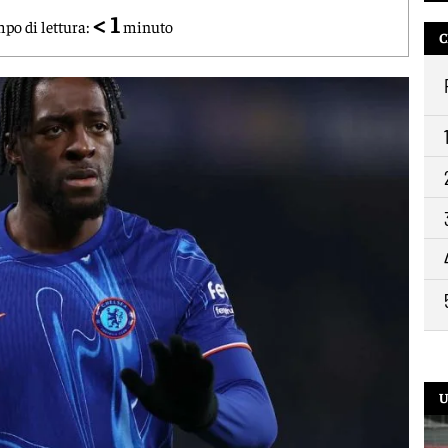
< 1
po di lettura:
minuto
C
U