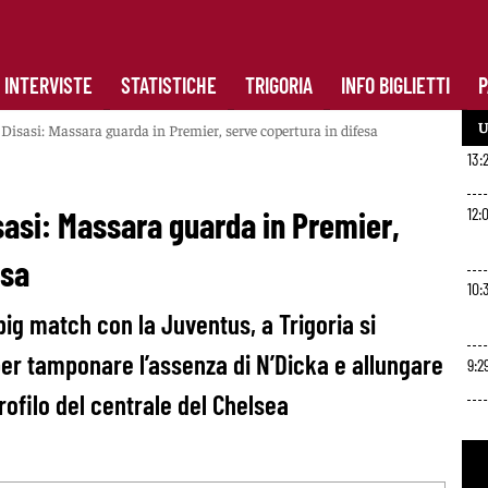
INTERVISTE
STATISTICHE
TRIGORIA
INFO BIGLIETTI
P
U
Disasi: Massara guarda in Premier, serve copertura in difesa
13:
12:
sasi: Massara guarda in Premier,
esa
10:
big match con la Juventus, a Trigoria si
er tamponare l’assenza di N’Dicka e allungare
9:2
profilo del centrale del Chelsea