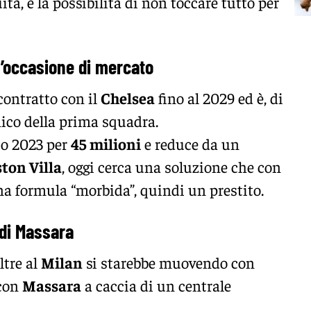
ità, è la possibilità di non toccare tutto per
’occasione di mercato
 contratto con il
Chelsea
fino al 2029 ed è, di
cnico della prima squadra.
to 2023 per
45 milioni
e reduce da un
ton Villa
, oggi cerca una soluzione che con
na formula “morbida”, quindi un prestito.
 di
Massara
ltre al
Milan
si starebbe muovendo con
 con
Massara
a caccia di un centrale