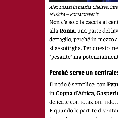
Alex Disasi in maglia Chelsea: int
N’Dicka – Romaforever.it
Non c’è solo la caccia al ce
alla
Roma
, una parte del l
dettaglio, perché in mezzo al
si assottiglia. Per questo, n
“pesante” ma potenzialment
Perché serve un centrale:
Il nodo è semplice: con
Eva
in
Coppa d’Africa
,
Gasperi
delicate con rotazioni ridot
E quando le partite diventan