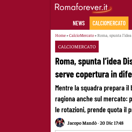
Skip
to
content
NEWS
CALCIOMERCATO
Home
»
CalcioMercato
»
Roma, spunta l’idea 
CALCIOMERCATO
Roma, spunta l’idea Di
serve copertura in dif
Mentre la squadra prepara il 
ragiona anche sul mercato: p
le rotazioni, prende quota il 
Jacopo Mandò
-
20 Dic 17:48