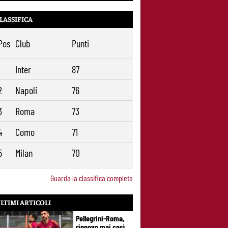
LASSIFICA
Pos
Club
Punti
1
Inter
87
2
Napoli
76
3
Roma
73
4
Como
71
5
Milan
70
Guarda la classifica completa
LTIMI ARTICOLI
Pellegrini-Roma,
rinnovo mai così