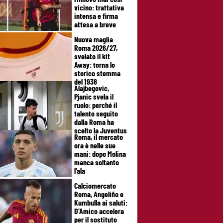
vicino: trattativa
intensa e firma
attesa a breve
Nuova maglia
Roma 2026/27,
svelato il kit
Away: torna lo
storico stemma
del 1938
Alajbegovic,
Pjanic svela il
ruolo: perché il
talento seguito
dalla Roma ha
scelto la Juventus
Roma, il mercato
ora è nelle sue
mani: dopo Molina
manca soltanto
l’ala
Calciomercato
Roma, Angeliño e
Kumbulla ai saluti:
D’Amico accelera
per il sostituto