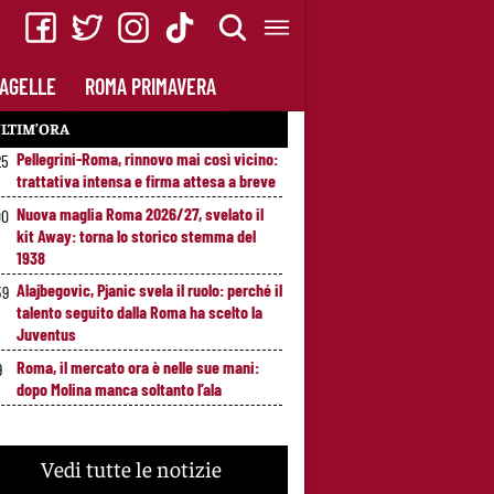
AGELLE
ROMA PRIMAVERA
LTIM’ORA
Pellegrini-Roma, rinnovo mai così vicino:
25
trattativa intensa e firma attesa a breve
Nuova maglia Roma 2026/27, svelato il
00
kit Away: torna lo storico stemma del
1938
Alajbegovic, Pjanic svela il ruolo: perché il
39
talento seguito dalla Roma ha scelto la
Juventus
Roma, il mercato ora è nelle sue mani:
9
dopo Molina manca soltanto l’ala
Vedi tutte le notizie