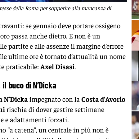
eresse della Roma per sopperire alla mancanza di
ntravanti: se gennaio deve portare ossigeno
avoro passa anche dietro. E non è un
le partite e alle assenze il margine d’errore
elle ultime ore è tornato d’attualità un nome
e praticabile:
Axel Disasi
.
 il buco di
N’Dicka
n N’Dicka
impegnato con la
Costa d’Avorio
ni
rischia di dover gestire settimane
te e adattamenti forzati.
o “a catena”, un centrale in più non è