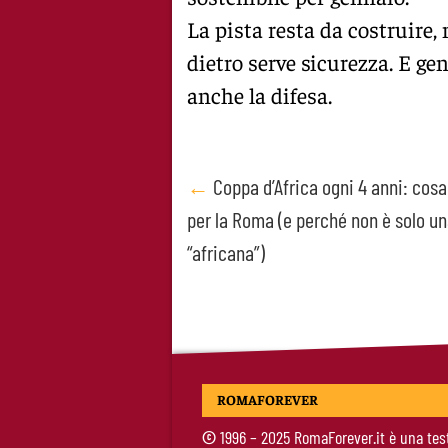
La pista resta da costruire, 
dietro serve sicurezza. E ge
anche la difesa.
Post
←
Coppa d’Africa ogni 4 anni: cos
per la Roma (e perché non è solo un
navigation
“africana”)
ROMAFOREVER
©
1996 – 2025 RomaForever.it è una tes