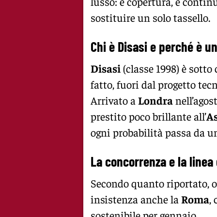
lusso: è copertura, è continu
sostituire un solo tassello.
Chi è
Disasi
e perché è un
Disasi
(classe 1998) è sotto
fatto, fuori dal progetto te
Arrivato a
Londra
nell’agos
prestito poco brillante all’
As
ogni probabilità passa da u
La concorrenza e la linea
Secondo quanto riportato, o
insistenza anche la
Roma
,
sostenibile per gennaio.