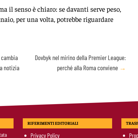
ma il senso è chiaro: se davanti serve peso,
nnaio, per una volta, potrebbe riguardare
a cambia
Dovbyk nel mirino della Premier League:
a notizia
perché alla Roma conviene
→
RIFERIMENTI EDITORIALI
TRAS
tata
Privacy Policy
Prop