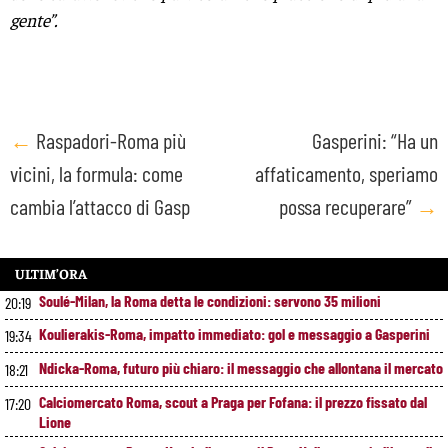
gente”.
Post
←
Raspadori-Roma più
Gasperini: “Ha un
vicini, la formula: come
affaticamento, speriamo
navigation
cambia l’attacco di Gasp
possa recuperare”
→
ULTIM’ORA
Soulé-Milan, la Roma detta le condizioni: servono 35 milioni
20:19
Koulierakis-Roma, impatto immediato: gol e messaggio a Gasperini
19:34
Ndicka-Roma, futuro più chiaro: il messaggio che allontana il mercato
18:21
Calciomercato Roma, scout a Praga per Fofana: il prezzo fissato dal
17:20
Lione