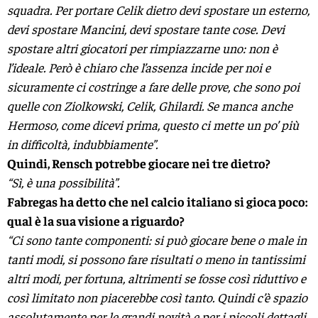
squadra. Per portare Celik dietro devi spostare un esterno,
devi spostare Mancini, devi spostare tante cose. Devi
spostare altri giocatori per rimpiazzarne uno: non è
l’ideale. Però è chiaro che l’assenza incide per noi e
sicuramente ci costringe a fare delle prove, che sono poi
quelle con Ziolkowski, Celik, Ghilardi. Se manca anche
Hermoso, come dicevi prima, questo ci mette un po’ più
in difficoltà, indubbiamente”.
Quindi, Rensch potrebbe giocare nei tre dietro?
“Sì, è una possibilità”.
Fabregas ha detto che nel calcio italiano si gioca poco:
qual è la sua visione a riguardo?
“Ci sono tante componenti: si può giocare bene o male in
tanti modi, si possono fare risultati o meno in tantissimi
altri modi, per fortuna, altrimenti se fosse così riduttivo e
così limitato non piacerebbe così tanto. Quindi c’è spazio
assolutamente per le grandi novità e per i piccoli dettagli.