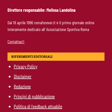
che allontana il mercato
Direttore responsabile: Melissa Landolina
Calciomercato Roma, scout a Praga per
Dal 19 aprile 1996 romaforever.it è il primo giornale online
Fofana: il prezzo fissato dal Lione
interamente dedicato all’ Associazione Sportiva Roma
Contattaci!
RIFERIMENTI EDITORIALI
Privacy Policy
Disclaimer
Redazione
Principi di pubblicazione
Politica di feedback attuabile