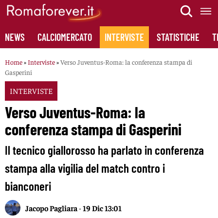
Skip
to
content
NEWS
CALCIOMERCATO
INTERVISTE
STATISTICHE
T
Home
»
Interviste
»
Verso Juventus-Roma: la conferenza stampa di
Gasperini
INTERVISTE
Verso Juventus-Roma: la
conferenza stampa di Gasperini
Il tecnico giallorosso ha parlato in conferenza
stampa alla vigilia del match contro i
bianconeri
Jacopo Pagliara
-
19 Dic 13:01