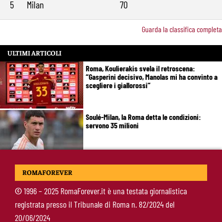
5
Milan
70
Guarda la classifica completa
ULTIMI ARTICOLI
Roma, Koulierakis svela il retroscena:
“Gasperini decisivo, Manolas mi ha convinto a
scegliere i giallorossi”
Soulé-Milan, la Roma detta le condizioni:
servono 35 milioni
Koulierakis-Roma, impatto immediato: gol e
ROMAFOREVER
messaggio a Gasperini
©
1996 – 2025 RomaForever.it è una testata giornalistica
registrata presso il Tribunale di Roma n. 82/2024 del
Ndicka-Roma, futuro più chiaro: il messaggio
20/06/2024