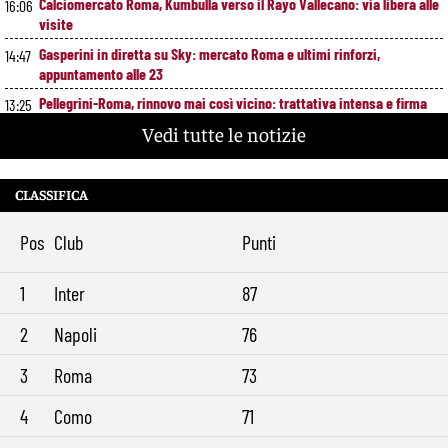
Calciomercato Roma, Kumbulla verso il Rayo Vallecano: via libera alle
16:06
visite
Gasperini in diretta su Sky: mercato Roma e ultimi rinforzi,
14:47
appuntamento alle 23
Pellegrini-Roma, rinnovo mai così vicino: trattativa intensa e firma
13:25
attesa a breve
Vedi tutte le notizie
Nuova maglia Roma 2026/27, svelato il kit Away: torna lo storico
12:00
stemma del 1938
CLASSIFICA
Alajbegovic, Pjanic svela il ruolo: perché il talento seguito dalla Roma
10:39
ha scelto la Juventus
Pos
Club
Punti
Roma, il mercato ora è nelle sue mani: dopo Molina manca soltanto
9:29
l’ala
1
Inter
87
2
Napoli
76
3
Roma
73
4
Como
71