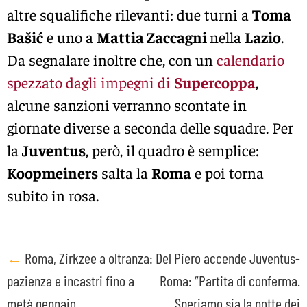
altre squalifiche rilevanti: due turni a
Toma
Bašić
e uno a
Mattia Zaccagni
nella
Lazio
.
Da segnalare inoltre che, con un
calendario
spezzato dagli impegni di
Supercoppa
,
alcune sanzioni verranno scontate in
giornate diverse a seconda delle squadre. Per
la
Juventus
, però, il quadro è semplice:
Koopmeiners
salta la
Roma
e poi torna
subito in rosa.
Post
←
Roma, Zirkzee a oltranza:
Del Piero accende Juventus-
pazienza e incastri fino a
Roma: “Partita di conferma.
navigation
metà gennaio
Speriamo sia la notte dei