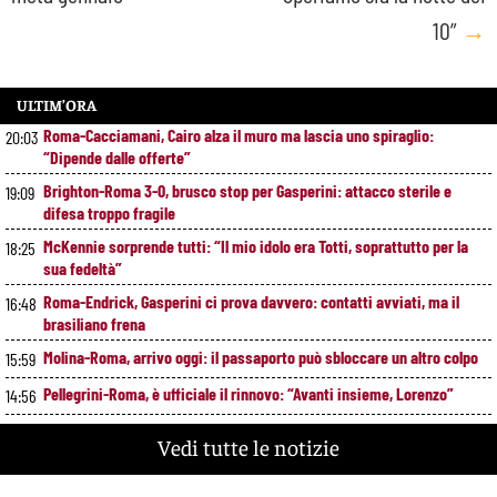
10”
→
ULTIM’ORA
Roma-Cacciamani, Cairo alza il muro ma lascia uno spiraglio:
20:03
“Dipende dalle offerte”
Brighton-Roma 3-0, brusco stop per Gasperini: attacco sterile e
19:09
difesa troppo fragile
McKennie sorprende tutti: “Il mio idolo era Totti, soprattutto per la
18:25
sua fedeltà”
Roma-Endrick, Gasperini ci prova davvero: contatti avviati, ma il
16:48
brasiliano frena
Molina-Roma, arrivo oggi: il passaporto può sbloccare un altro colpo
15:59
Pellegrini-Roma, è ufficiale il rinnovo: “Avanti insieme, Lorenzo”
14:56
Rensch-Roma, l’occasione cambia tutto: Gasperini prova il jolly delle
13:59
Vedi tutte le notizie
fasce
Kumbulla lascia la Roma: ufficiale il prestito al Rayo Vallecano
12:59