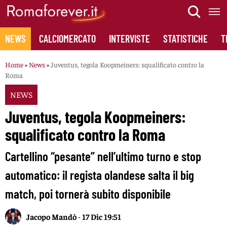
Skip
to
content
NEWS
CALCIOMERCATO
INTERVISTE
STATISTICHE
T
Home
»
News
»
Juventus, tegola Koopmeiners: squalificato contro la
Roma
NEWS
Juventus, tegola Koopmeiners:
squalificato contro la Roma
Cartellino “pesante” nell’ultimo turno e stop
automatico: il regista olandese salta il big
match, poi tornerà subito disponibile
Jacopo Mandò
-
17 Dic 19:51