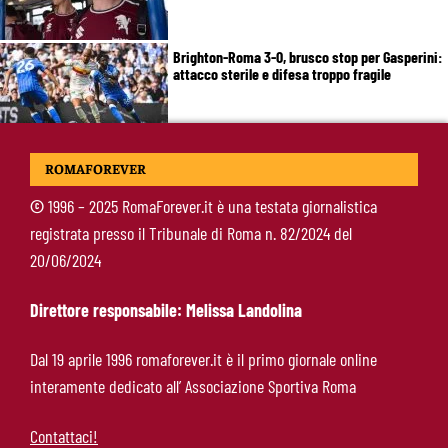
Brighton-Roma 3-0, brusco stop per Gasperini:
attacco sterile e difesa troppo fragile
McKennie sorprende tutti: “Il mio idolo era
ROMAFOREVER
Totti, soprattutto per la sua fedeltà”
©
1996 – 2025 RomaForever.it è una testata giornalistica
registrata presso il Tribunale di Roma n. 82/2024 del
Roma-Endrick, Gasperini ci prova davvero:
20/06/2024
contatti avviati, ma il brasiliano frena
Direttore responsabile: Melissa Landolina
Molina-Roma, arrivo oggi: il passaporto può
Dal 19 aprile 1996 romaforever.it è il primo giornale online
sbloccare un altro colpo
interamente dedicato all’ Associazione Sportiva Roma
Contattaci!