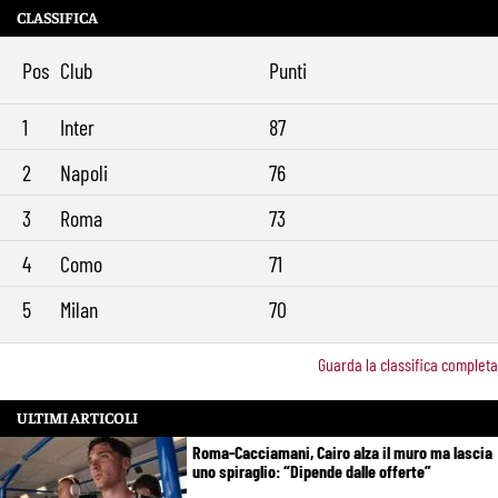
CLASSIFICA
Brighton-Roma, ultimo test per Gasperini. Pellegrini fa le visite e
11:49
torna in gruppo
Pos
Club
Punti
Rowe chiude alla Roma: “Sono concentrato sul Bologna”. Poi esalta
10:41
Castro e Dovbyk
1
Inter
87
Mercato Roma, Gasperini aspetta ancora il suo trequartista: Nusa
9:32
sfuma, ora Fofana e Gittens
2
Napoli
76
3
Roma
73
4
Como
71
5
Milan
70
Guarda la classifica completa
ULTIMI ARTICOLI
Roma-Cacciamani, Cairo alza il muro ma lascia
uno spiraglio: “Dipende dalle offerte”