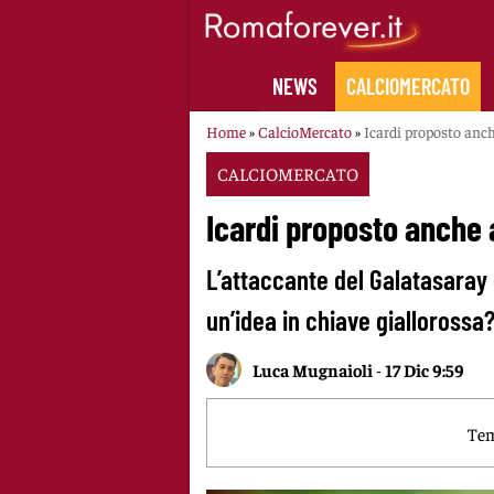
Skip
to
content
NEWS
CALCIOMERCATO
Home
»
CalcioMercato
»
Icardi proposto anch
CALCIOMERCATO
Icardi proposto anche 
L’attaccante del Galatasaray 
un’idea in chiave gialloros
Luca Mugnaioli
-
17 Dic 9:59
Tem