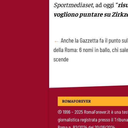
Sportmediaset
, ad oggi “
ris
vogliono puntare su Zirkze
Post
←
Anche la Gazzetta fa il punto su
della Roma: 6 nomi in ballo, chi sale
navigation
scende
ROMAFOREVER
©
1996 – 2025 RomaForever.it è una tes
giornalistica registrata presso il Tribuna
Roma n. 82/2024 del 20/06/2024