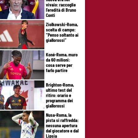
vivaio: raccoglie
l’eredità di Bruno
Conti
Ziolkowski-Roma,
scelta di campo:
“Penso soltanto ai
giallorossi”
Koné-Roma, muro
da 60 milioni:
cosa serve per
farlo partire
Brighton-Roma,
ultimo test del
ritiro: orario e
programma dei
giallorossi
Nusa-Roma, la
pista si raffredda:
nessuna apertura
dal giocatore e dal
Lipsia