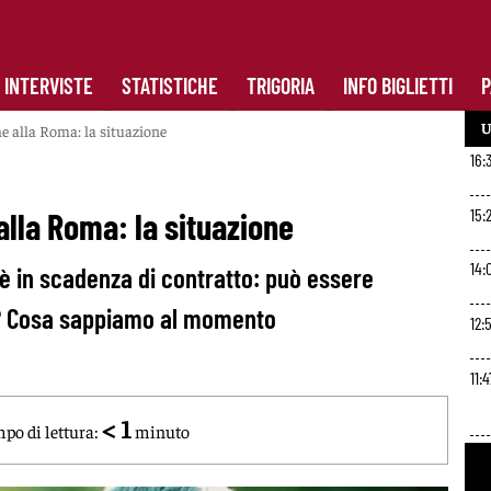
INTERVISTE
STATISTICHE
TRIGORIA
INFO BIGLIETTI
P
U
e alla Roma: la situazione
16:
15:
alla Roma: la situazione
14:
è in scadenza di contratto: può essere
sa? Cosa sappiamo al momento
12:
11:4
< 1
po di lettura:
minuto
10: