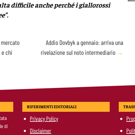
ulta difficile anche perché i giallorossi
e”.
l mercato
Addio Dovbyk a gennaio: arriva una
 e chi
rivelazione sul noto intermediario
→
RIFERIMENTI EDITORIALI
TRAS
tata
Privacy Policy
Prop
le di
Disclaimer
Poli