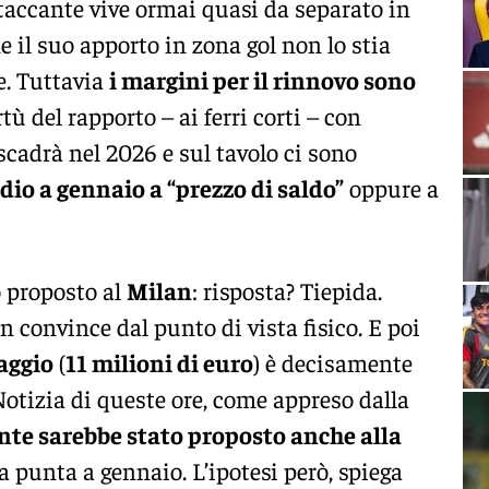
ttaccante vive ormai quasi da separato in
e il suo apporto in zona gol non lo stia
. Tuttavia
i margini per il rinnovo sono
rtù del rapporto – ai ferri corti – con
 scadrà nel 2026 e sul tavolo ci sono
dio a gennaio a “prezzo di saldo”
oppure a
o proposto al
Milan
: risposta? Tiepida.
 convince dal punto di vista fisico. E poi
aggio
(
11 milioni di euro
) è decisamente
 Notizia di queste ore, come appreso dalla
ante sarebbe stato proposto anche alla
a punta a gennaio. L’ipotesi però, spiega