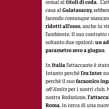
ormai ai
titoli di coda
. L’a
casa al
Galatasaray,
sebben
facendo comunque mancare
ridotti all’osso
, anche in vi
l’ambiente. Il suo contratto
soltanto due opzioni:
un ad
parametro zero a giugno
.
In
Italia
l’attaccante è stat
Intanto perché
l’ex Inter
non
perché il suo
faraonico ing
off-limits
per i nostri club.
nostra Redazione,
l’attacc
Roma
, in cerca di una nuov