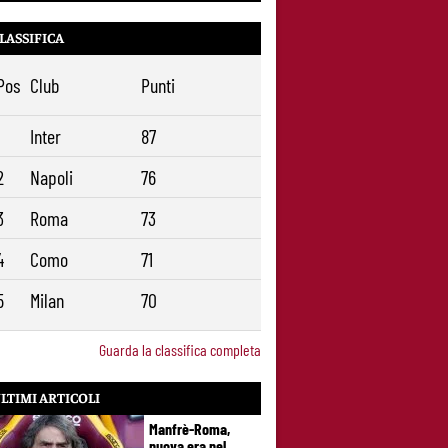
Daniele
Pellegrini resta alla Roma: rinnovo di un
9
LASSIFICA
anno e ingaggio dimezzato
Pos
Club
Punti
1
Inter
87
2
Napoli
76
3
Roma
73
4
Como
71
5
Milan
70
Guarda la classifica completa
LTIMI ARTICOLI
Manfrè-Roma,
nuova era nel