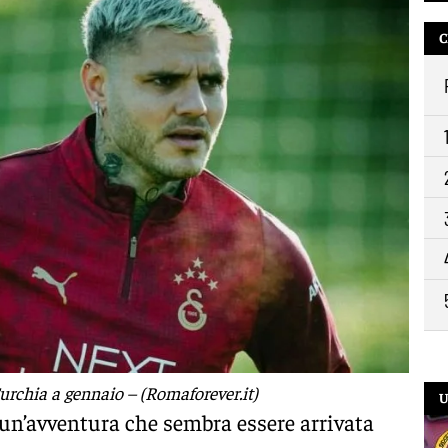
9:2
C
Turchia a gennaio – (Romaforever.it)
U
 un’avventura che sembra essere arrivata