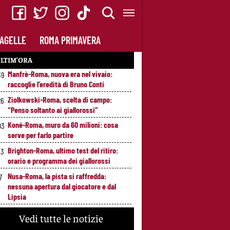
AGELLE
ROMA PRIMAVERA
LTIM’ORA
Manfrè-Roma, nuova era nel vivaio:
39
raccoglie l’eredità di Bruno Conti
Ziolkowski-Roma, scelta di campo:
26
“Penso soltanto ai giallorossi”
Koné-Roma, muro da 60 milioni: cosa
03
serve per farlo partire
Brighton-Roma, ultimo test del ritiro:
53
orario e programma dei giallorossi
Nusa-Roma, la pista si raffredda:
7
nessuna apertura dal giocatore e dal
Lipsia
Alberto De Rossi nuovo presidente
41
Vedi tutte le notizie
dell’Ostiamare: riparte dal club del figlio