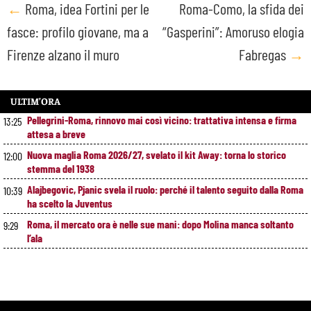
Post
←
Roma, idea Fortini per le
Roma-Como, la sfida dei
fasce: profilo giovane, ma a
“Gasperini”: Amoruso elogia
navigation
Firenze alzano il muro
Fabregas
→
ULTIM’ORA
Pellegrini-Roma, rinnovo mai così vicino: trattativa intensa e firma
13:25
attesa a breve
Nuova maglia Roma 2026/27, svelato il kit Away: torna lo storico
12:00
stemma del 1938
Alajbegovic, Pjanic svela il ruolo: perché il talento seguito dalla Roma
10:39
ha scelto la Juventus
Roma, il mercato ora è nelle sue mani: dopo Molina manca soltanto
9:29
l’ala