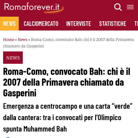
Skip
to
content
NEWS
CALCIOMERCATO
INTERVISTE
STATISTICHE
T
Home
»
News
»
Roma-Como, convocato Bah: chi è il 2007 della Primavera
chiamato da Gasperini
NEWS
Roma-Como, convocato Bah: chi è il
2007 della Primavera chiamato da
Gasperini
Emergenza a centrocampo e una carta “verde”
dalla cantera: tra i convocati per l’Olimpico
spunta Muhammed Bah