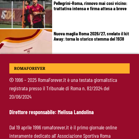
Pellegrini-Roma, rinnovo mai così vicino:
trattativa intensa e firma attesa a breve
Nuova maglia Roma 2026/27, svelato il kit
Away: torna lo storico stemma del 1938
Alajbegovic, Pjanic svela il ruolo: perché il
ROMAFOREVER
talento seguito dalla Roma ha scelto la
Juventus
©
1996 – 2025 RomaForever.it è una testata giornalistica
registrata presso il Tribunale di Roma n. 82/2024 del
Roma, il mercato ora è nelle sue mani: dopo
20/06/2024
Molina manca soltanto l’ala
Direttore responsabile: Melissa Landolina
Calciomercato Roma, Angeliño e Kumbulla ai
Dal 19 aprile 1996 romaforever.it è il primo giornale online
saluti: D’Amico accelera per il sostituto sulla
interamente dedicato all’ Associazione Sportiva Roma
sinistra