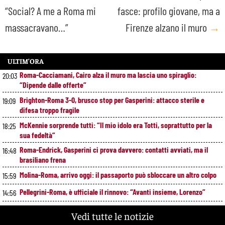
“Social? A me a Roma mi
fasce: profilo giovane, ma a
navigation
massacravano…”
Firenze alzano il muro
→
ULTIM’ORA
Roma-Cacciamani, Cairo alza il muro ma lascia uno spiraglio:
20:03
“Dipende dalle offerte”
Brighton-Roma 3-0, brusco stop per Gasperini: attacco sterile e
19:09
difesa troppo fragile
McKennie sorprende tutti: “Il mio idolo era Totti, soprattutto per la
18:25
sua fedeltà”
Roma-Endrick, Gasperini ci prova davvero: contatti avviati, ma il
16:48
brasiliano frena
Molina-Roma, arrivo oggi: il passaporto può sbloccare un altro colpo
15:59
Pellegrini-Roma, è ufficiale il rinnovo: “Avanti insieme, Lorenzo”
14:56
Rensch-Roma, l’occasione cambia tutto: Gasperini prova il jolly delle
13:59
Vedi tutte le notizie
fasce