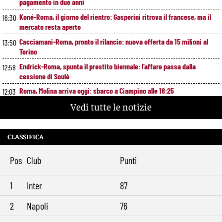
pagamento in due anni
Koné-Roma, il giorno del rientro: Gasperini ritrova il francese, ma il
16:30
mercato resta aperto
Cacciamani-Roma, pronto il rilancio: nuova offerta da 15 milioni al
13:50
Torino
Endrick-Roma, spunta il prestito biennale: l’affare passa dalla
12:58
cessione di Soulé
Roma, Molina arriva oggi: sbarco a Ciampino alle 18:25
12:03
Vedi tutte le notizie
Wesley chiama Endrick alla Roma: “Se arrivasse sarei molto felice”
10:41
Roma-Mora, trattativa nella notte: offerti 25 milioni, cambia la
9:28
formula con il Porto
CLASSIFICA
Pos
Club
Punti
1
Inter
87
2
Napoli
76