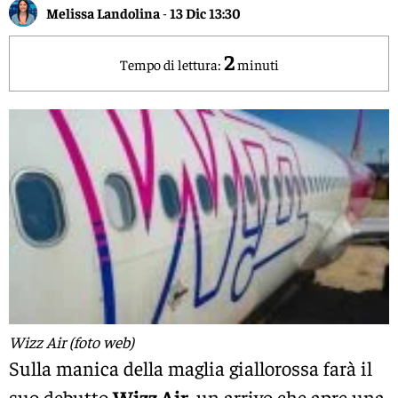
Melissa Landolina
-
13 Dic 13:30
2
Tempo di lettura:
minuti
Wizz Air (foto web)
Sulla manica della maglia giallorossa farà il
suo debutto
Wizz Air
, un arrivo che apre una