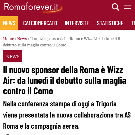
Skip
to
content
NEWS
CALCIOMERCATO
INTERVISTE
STATISTICHE
T
Home
»
News
»
Il nuovo sponsor della Roma è Wizz Air: da lunedì il
debutto sulla maglia contro il Como
NEWS
Il nuovo sponsor della Roma è Wizz
Air: da lunedì il debutto sulla maglia
contro il Como
Nella conferenza stampa di oggi a Trigoria
viene presentata la nuova collaborazione tra AS
Roma e la compagnia aerea.