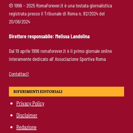
©
1996 – 2025 RomaForever.it è una testata giornalistica
registrata presso il Tribunale di Roma n. 82/2024 del
Cacciamani-Roma, pronto il rilancio: nuova
20/06/2024
offerta da 15 milioni al Torino
Direttore responsabile: Melissa Landolina
Endrick-Roma, spunta il prestito biennale:
Dal 19 aprile 1996 romaforever.it è il primo giornale online
l’affare passa dalla cessione di Soulé
interamente dedicato all’ Associazione Sportiva Roma
Contattaci!
RIFERIMENTI EDITORIALI
Privacy Policy
Disclaimer
Redazione