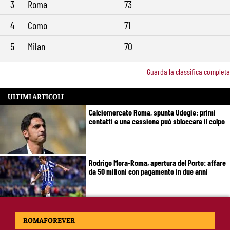
3
Roma
73
4
Como
71
5
Milan
70
Guarda la classifica completa
ULTIMI ARTICOLI
Calciomercato Roma, spunta Udogie: primi
contatti e una cessione può sbloccare il colpo
Rodrigo Mora-Roma, apertura del Porto: affare
da 50 milioni con pagamento in due anni
Koné-Roma, il giorno del rientro: Gasperini
ROMAFOREVER
ritrova il francese, ma il mercato resta aperto