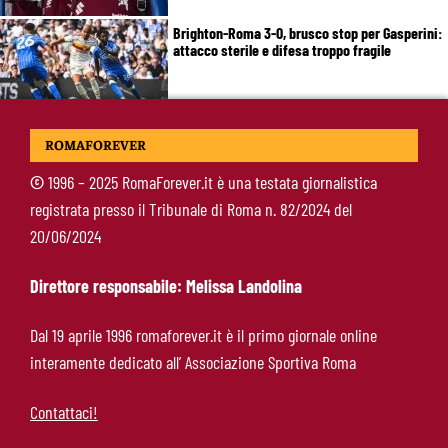
Brighton-Roma 3-0, brusco stop per Gasperini:
attacco sterile e difesa troppo fragile
McKennie sorprende tutti: “Il mio idolo era
ROMAFOREVER
Totti, soprattutto per la sua fedeltà”
©
1996 – 2025 RomaForever.it è una testata giornalistica
registrata presso il Tribunale di Roma n. 82/2024 del
Roma-Endrick, Gasperini ci prova davvero:
20/06/2024
contatti avviati, ma il brasiliano frena
Direttore responsabile: Melissa Landolina
Molina-Roma, arrivo oggi: il passaporto può
Dal 19 aprile 1996 romaforever.it è il primo giornale online
sbloccare un altro colpo
interamente dedicato all’ Associazione Sportiva Roma
Contattaci!