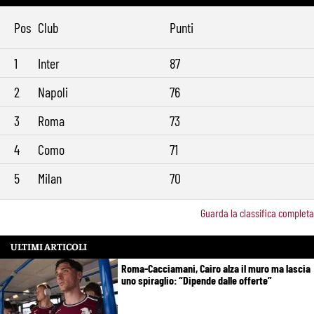
Pos
Club
Punti
1
Inter
87
2
Napoli
76
3
Roma
73
4
Como
71
5
Milan
70
Guarda la classifica completa
ULTIMI ARTICOLI
Roma-Cacciamani, Cairo alza il muro ma lascia
uno spiraglio: “Dipende dalle offerte”