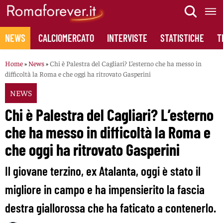
Skip
to
content
NEWS
CALCIOMERCATO
INTERVISTE
STATISTICHE
T
Home
»
News
»
Chi è Palestra del Cagliari? L’esterno che ha messo in
difficoltà la Roma e che oggi ha ritrovato Gasperini
NEWS
Chi è Palestra del Cagliari? L’esterno
che ha messo in difficoltà la Roma e
che oggi ha ritrovato Gasperini
Il giovane terzino, ex Atalanta, oggi è stato il
migliore in campo e ha impensierito la fascia
destra giallorossa che ha faticato a contenerlo.