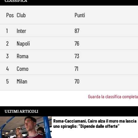
Pos
Club
Punti
1
Inter
87
2
Napoli
76
3
Roma
73
4
Como
71
5
Milan
70
Guarda la classifica completa
ULTIMI ARTICOLI
Roma-Cacciamani, Cairo alza il muro ma lascia
uno spiraglio: “Dipende dalle offerte”