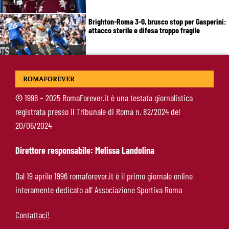
Brighton-Roma 3-0, brusco stop per Gasperini:
attacco sterile e difesa troppo fragile
McKennie sorprende tutti: “Il mio idolo era
ROMAFOREVER
Totti, soprattutto per la sua fedeltà”
©
1996 – 2025 RomaForever.it è una testata giornalistica
registrata presso il Tribunale di Roma n. 82/2024 del
Roma-Endrick, Gasperini ci prova davvero:
20/06/2024
contatti avviati, ma il brasiliano frena
Direttore responsabile: Melissa Landolina
Molina-Roma, arrivo oggi: il passaporto può
Dal 19 aprile 1996 romaforever.it è il primo giornale online
sbloccare un altro colpo
interamente dedicato all’ Associazione Sportiva Roma
Contattaci!