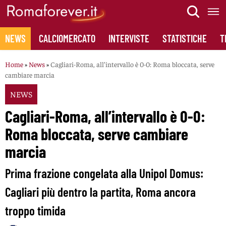
Skip
to
content
NEWS
CALCIOMERCATO
INTERVISTE
STATISTICHE
T
Home
»
News
»
Cagliari-Roma, all’intervallo è 0-0: Roma bloccata, serve
cambiare marcia
NEWS
Cagliari-Roma, all’intervallo è 0-0:
Roma bloccata, serve cambiare
marcia
Prima frazione congelata alla Unipol Domus:
Cagliari più dentro la partita, Roma ancora
troppo timida