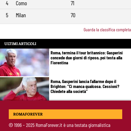
4
Como
71
5
Milan
70
Guarda la classifica completa
ULTIMI ARTICOLI
Roma, termina il tour britannico: Gasperini
concede due giorni di riposo, poi testa alla
Fiorentina
Roma, Gasperini lancia l’allarme dopo il
Brighton: “Ci manca qualcosa. Cessioni?
Chiedete alla società”
Roma-Cacciamani, Cairo alza il muro ma lascia
ROMAFOREVER
uno spiraglio: “Dipende dalle offerte”
©
1996 – 2025 RomaForever.it è una testata giornalistica