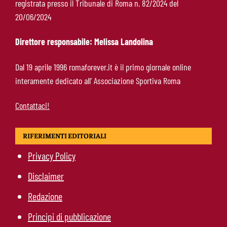
registrata presso il Tribunale di Roma n. 82/2024 del
Brighton-Roma 3-0, brusco stop per Gasperini:
20/06/2024
attacco sterile e difesa troppo fragile
Direttore responsabile: Melissa Landolina
McKennie sorprende tutti: “Il mio idolo era
Dal 19 aprile 1996 romaforever.it è il primo giornale online
Totti, soprattutto per la sua fedeltà”
interamente dedicato all’ Associazione Sportiva Roma
Contattaci!
RIFERIMENTI EDITORIALI
Privacy Policy
Disclaimer
Redazione
Principi di pubblicazione