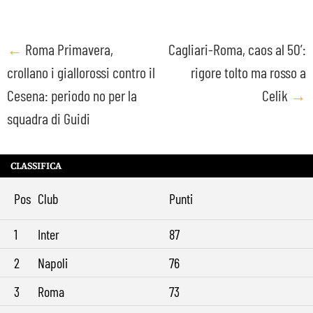
Post
←
Roma Primavera,
Cagliari-Roma, caos al 50’:
crollano i giallorossi contro il
rigore tolto ma rosso a
navigation
Cesena: periodo no per la
Celik
→
squadra di Guidi
CLASSIFICA
Pos
Club
Punti
1
Inter
87
2
Napoli
76
3
Roma
73