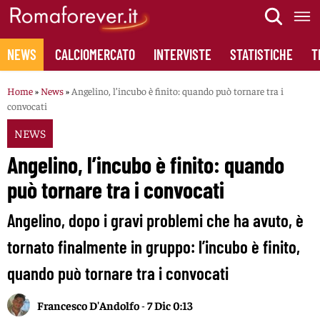
Skip
to
content
NEWS
CALCIOMERCATO
INTERVISTE
STATISTICHE
T
Home
»
News
»
Angelino, l’incubo è finito: quando può tornare tra i
convocati
NEWS
Angelino, l’incubo è finito: quando
può tornare tra i convocati
Angelino, dopo i gravi problemi che ha avuto, è
tornato finalmente in gruppo: l’incubo è finito,
quando può tornare tra i convocati
Francesco D'Andolfo
-
7 Dic 0:13