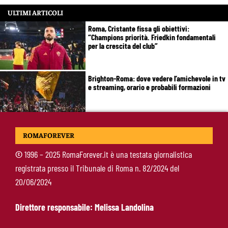
ULTIMI ARTICOLI
Roma, Cristante fissa gli obiettivi:
“Champions priorità. Friedkin fondamentali
per la crescita del club”
Brighton-Roma: dove vedere l’amichevole in tv
e streaming, orario e probabili formazioni
Svilar-Roma, promessa sul futuro: “Qui sto
ROMAFOREVER
bene, voglio restare”
©
1996 – 2025 RomaForever.it è una testata giornalistica
registrata presso il Tribunale di Roma n. 82/2024 del
Castro-Roma, messaggio Scudetto: “Non sono
20/06/2024
la riserva di Malen”
Direttore responsabile: Melissa Landolina
Fofana-Roma, prima offerta respinta: il Lione