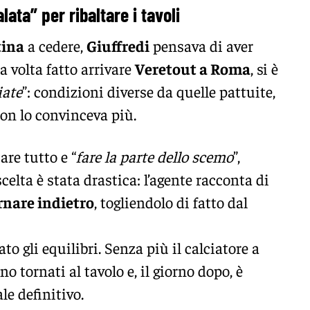
ata” per ribaltare i tavoli
tina
a cedere,
Giuffredi
pensava di aver
a volta fatto arrivare
Veretout a Roma
, si è
iate
”: condizioni diverse da quelle pattuite,
n lo convinceva più.
are tutto e “
fare la parte dello scemo
”,
celta è stata drastica: l’agente racconta di
rnare indietro
, togliendolo di fatto dal
ato gli equilibri. Senza più il calciatore a
no tornati al tavolo e, il giorno dopo, è
le definitivo.