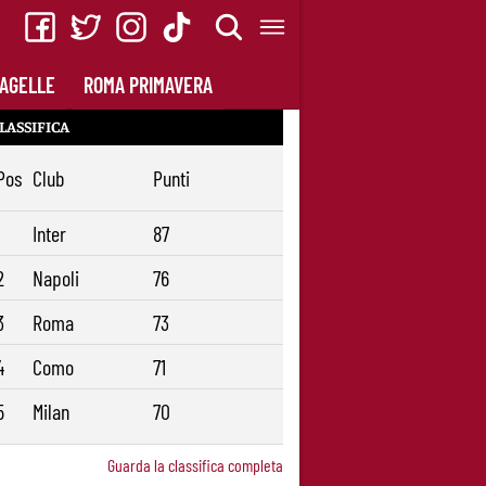
AGELLE
ROMA PRIMAVERA
LASSIFICA
Pos
Club
Punti
1
Inter
87
2
Napoli
76
3
Roma
73
4
Como
71
5
Milan
70
Guarda la classifica completa