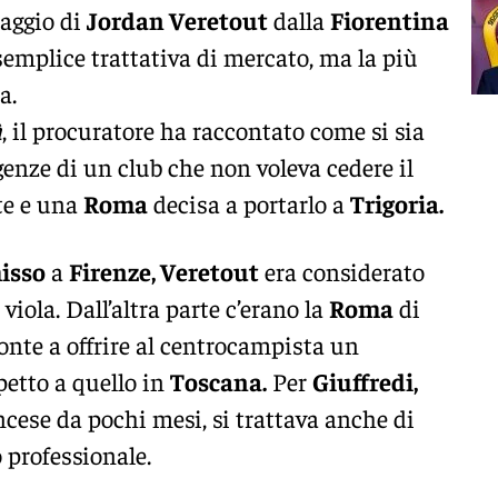
saggio di
Jordan Veretout
dalla
Fiorentina
emplice trattativa di mercato, ma la più
a.
à
, il procuratore ha raccontato come si sia
igenze di un club che non voleva cedere il
te e una
Roma
decisa a portarlo a
Trigoria.
isso
a
Firenze, Veretout
era considerato
 viola. Dall’altra parte c’erano la
Roma
di
ronte a offrire al centrocampista un
petto a quello in
Toscana.
Per
Giuffredi,
ncese da pochi mesi, si trattava anche di
o professionale.