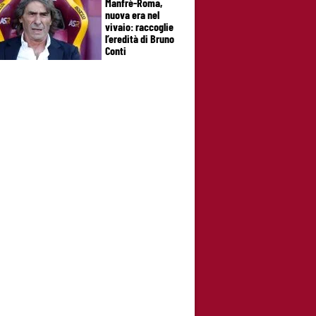
Manfrè-Roma,
nuova era nel
vivaio: raccoglie
l’eredità di Bruno
Conti