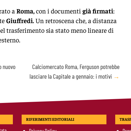
rato a
Roma,
con i documenti
già firmati
:
te
Giuffredi.
Un retroscena che, a distanza
el trasferimento sia stato meno lineare di
esterno.
ro nuovo
Calciomercato Roma, Ferguson potrebbe
lasciare la Capitale a gennaio: i motivi
→
RIFERIMENTI EDITORIALI
TRAS
tata
Privacy Policy
Prop