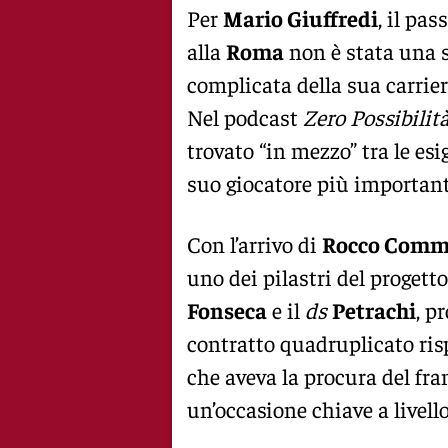
Per
Mario Giuffredi
, il pas
alla
Roma
non è stata una s
complicata della sua carrier
Nel podcast
Zero Possibilit
trovato “in mezzo” tra le es
suo giocatore più importan
Con l’arrivo di
Rocco Comm
uno dei pilastri del progetto
Fonseca
e il
ds
Petrachi
, p
contratto quadruplicato ris
che aveva la procura del fra
un’occasione chiave a livell