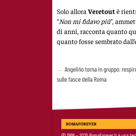
Solo allora
Veretout
è rient
“
Non mi fidavo più
”, ammet
di anni, racconta quanto qu
quanto fosse sembrato dall’
Post
←
Angeliño torna in gruppo: respi
sulle fasce della Roma
navigation
ROMAFOREVER
©
1996 – 2025 RomaForever.it è una tes