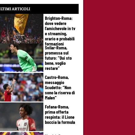
LTIMI ARTICOLI
Brighton-Roma:
dove vedere
l’amichevole in tv
e streaming,
orario e probabili
formazioni
Svilar-Roma,
promessa sul
futuro: “Qui sto
bene, voglio
restare”
Castro-Roma,
messaggio
Scudetto: “Non
sono la riserva di
Malen”
Fofana-Roma,
prima offerta
respinta: il Lione
boccia la formula