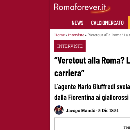
Skip
to
content
NEWS
CALCIOMERCATO
Home
»
Interviste
»
“Veretout alla Roma? La tr
INTERVISTE
“Veretout alla Roma? La
carriera”
L’agente Mario Giuffredi svel
dalla Fiorentina ai giallorossi
Jacopo Mandò
-
5 Dic 18:51
Tem