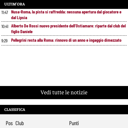
ULTIM’ORA
Nusa-Roma, la pista si raffredda: nessuna apertura dal giocatore e
11:47
dal Lipsia
Alberto De Rossi nuovo presidente dell’Ostiamare: riparte dal club del
10:41
figlio Daniele
Pellegrini resta alla Roma: rinnovo di un anno e ingaggio dimezzato
9:29
Vedi tutte le notizie
CLASSIFICA
Pos
Club
Punti