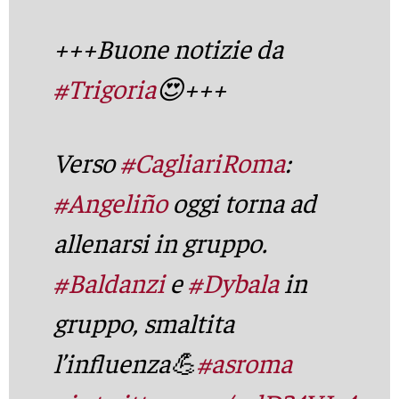
+++Buone notizie da
#Trigoria
😍+++
Verso
#CagliariRoma
:
#Angeliño
oggi torna ad
allenarsi in gruppo.
#Baldanzi
e
#Dybala
in
gruppo, smaltita
l’influenza💪
#asroma