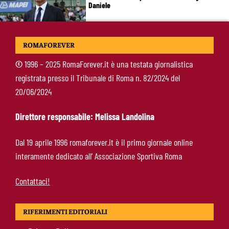
Daniele
Pellegrini resta alla Roma: rinnovo di un anno e
ROMAFOREVER
ingaggio dimezzato
©
1996 – 2025 RomaForever.it è una testata giornalistica
registrata presso il Tribunale di Roma n. 82/2024 del
Roma, Luis Enrique non dimentica i
20/06/2024
giallorossi: foto con i tifosi e la maglia della
squadra
Direttore responsabile: Melissa Landolina
Roma, un ex rivela: “Alla Roma abbiamo
Dal 19 aprile 1996 romaforever.it è il primo giornale online
costruito qualcosa di speciale”
interamente dedicato all’ Associazione Sportiva Roma
Contattaci!
RIFERIMENTI EDITORIALI