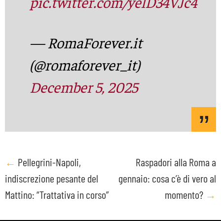
pic.twitter.com/yelD34VJc4
— RomaForever.it
(@romaforever_it)
December 5, 2025
Post
←
Pellegrini-Napoli,
Raspadori alla Roma a
indiscrezione pesante del
gennaio: cosa c’è di vero al
navigation
Mattino: “Trattativa in corso”
momento?
→