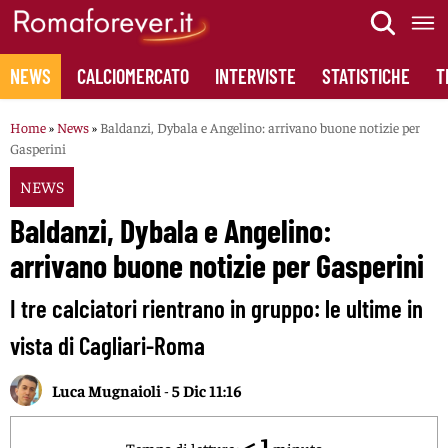
Skip
to
content
NEWS
CALCIOMERCATO
INTERVISTE
STATISTICHE
T
Home
»
News
»
Baldanzi, Dybala e Angelino: arrivano buone notizie per
Gasperini
NEWS
Baldanzi, Dybala e Angelino:
arrivano buone notizie per Gasperini
I tre calciatori rientrano in gruppo: le ultime in
vista di Cagliari-Roma
Luca Mugnaioli
-
5 Dic 11:16
< 1
Tempo di lettura:
minuto