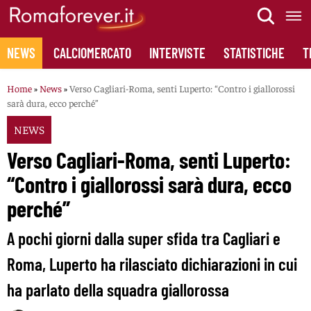
Skip
to
content
NEWS
CALCIOMERCATO
INTERVISTE
STATISTICHE
T
Home
»
News
»
Verso Cagliari-Roma, senti Luperto: “Contro i giallorossi
sarà dura, ecco perché”
NEWS
Verso Cagliari-Roma, senti Luperto:
“Contro i giallorossi sarà dura, ecco
perché”
A pochi giorni dalla super sfida tra Cagliari e
Roma, Luperto ha rilasciato dichiarazioni in cui
ha parlato della squadra giallorossa