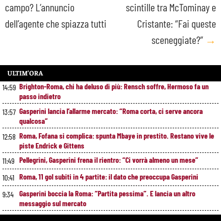
campo? L’annuncio
scintille tra McTominay e
navigation
dell’agente che spiazza tutti
Cristante: “Fai queste
sceneggiate?”
→
ULTIM’ORA
Brighton-Roma, chi ha deluso di più: Rensch soffre, Hermoso fa un
14:59
passo indietro
Gasperini lancia l’allarme mercato: “Roma corta, ci serve ancora
13:57
qualcosa”
Roma, Fofana si complica: spunta Mbaye in prestito. Restano vive le
12:58
piste Endrick e Gittens
Pellegrini, Gasperini frena il rientro: “Ci vorrà almeno un mese”
11:49
Roma, 11 gol subiti in 4 partite: il dato che preoccupa Gasperini
10:41
Gasperini boccia la Roma: “Partita pessima”. E lancia un altro
9:34
messaggio sul mercato