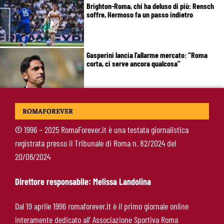
Brighton-Roma, chi ha deluso di più: Rensch
soffre, Hermoso fa un passo indietro
Gasperini lancia l’allarme mercato: “Roma
corta, ci serve ancora qualcosa”
Roma, Fofana si complica: spunta Mbaye in
ROMAFOREVER
prestito. Restano vive le piste Endrick e
Gittens
©
1996 – 2025 RomaForever.it è una testata giornalistica
registrata presso il Tribunale di Roma n. 82/2024 del
Pellegrini, Gasperini frena il rientro: “Ci vorrà
20/06/2024
almeno un mese”
Direttore responsabile: Melissa Landolina
Roma, 11 gol subiti in 4 partite: il dato che
Dal 19 aprile 1996 romaforever.it è il primo giornale online
preoccupa Gasperini
interamente dedicato all’ Associazione Sportiva Roma