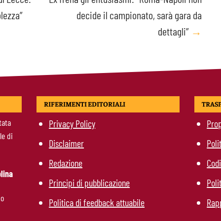
olezza”
decide il campionato, sarà gara da
dettagli”
→
RIFERIMENTI EDITORIALI
TRAS
tata
Privacy Policy
Prop
le di
Disclaimer
Poli
Redazione
Codi
lina
Principi di pubblicazione
Poli
mo
Politica di feedback attuabile
Rapp