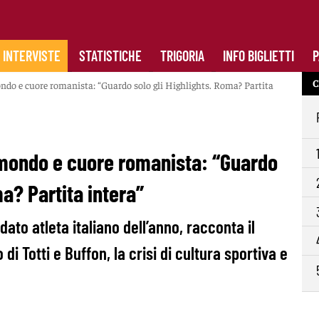
INTERVISTE
STATISTICHE
TRIGORIA
INFO BIGLIETTI
P
C
ndo e cuore romanista: “Guardo solo gli Highlights. Roma? Partita
 mondo e cuore romanista: “Guardo
ma? Partita intera”
dato atleta italiano dell’anno, racconta il
 di Totti e Buffon, la crisi di cultura sportiva e