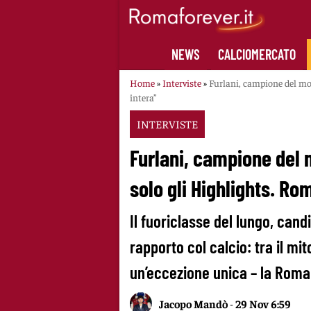
Skip
to
content
NEWS
CALCIOMERCATO
Home
»
Interviste
»
Furlani, campione del mo
intera”
INTERVISTE
Furlani, campione del
solo gli Highlights. Ro
Il fuoriclasse del lungo, candi
rapporto col calcio: tra il mito
un’eccezione unica – la Roma
Jacopo Mandò
-
29 Nov 6:59