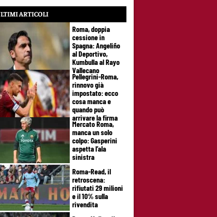
LTIMI ARTICOLI
Roma, doppia
cessione in
Spagna: Angeliño
al Deportivo,
Kumbulla al Rayo
Vallecano
Pellegrini-Roma,
rinnovo già
impostato: ecco
cosa manca e
quando può
arrivare la firma
Mercato Roma,
manca un solo
colpo: Gasperini
aspetta l’ala
sinistra
Roma-Read, il
retroscena:
rifiutati 29 milioni
e il 10% sulla
rivendita