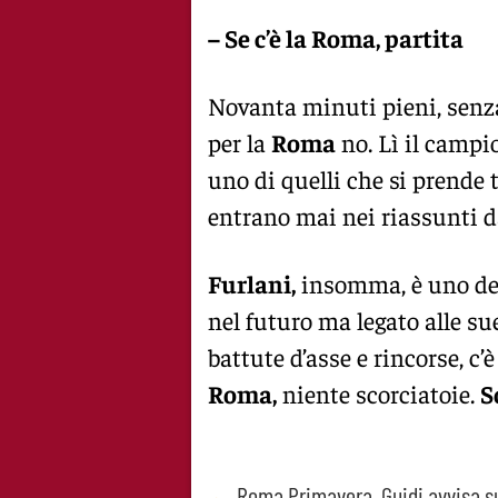
– Se c’è la Roma, partita
Novanta minuti pieni, senza t
per la
Roma
no. Lì il campi
uno di quelli che si prende t
entrano mai nei riassunti d
Furlani,
insomma, è uno dei 
nel futuro ma legato alle sue
battute d’asse e rincorse, c’
Roma,
niente scorciatoie.
S
←
Roma Primavera, Guidi avvisa s