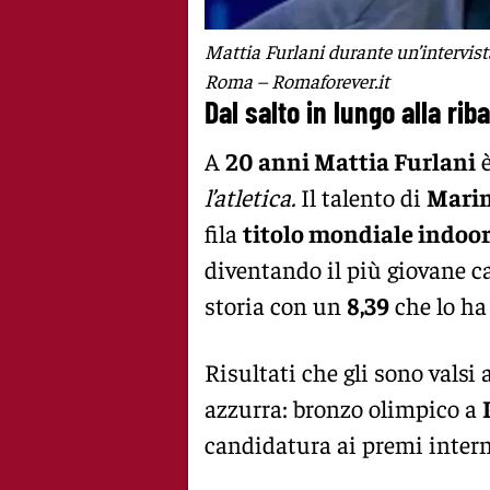
Mattia Furlani durante un’intervis
Roma – Romaforever.it
Dal salto in lungo alla rib
A
20 anni Mattia Furlani
è
l’atletica.
Il talento di
Marin
fila
titolo mondiale indoor
diventando il più giovane c
storia con un
8,39
che lo ha 
Risultati che gli sono valsi 
azzurra: bronzo olimpico a
candidatura ai premi inter