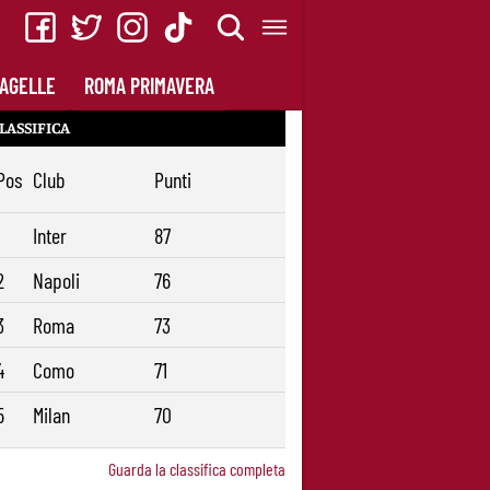
AGELLE
ROMA PRIMAVERA
LASSIFICA
Pos
Club
Punti
1
Inter
87
2
Napoli
76
3
Roma
73
4
Como
71
5
Milan
70
Guarda la classifica completa