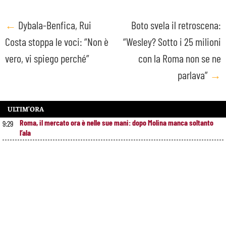
Post
←
Dybala-Benfica, Rui
Boto svela il retroscena:
Costa stoppa le voci: “Non è
“Wesley? Sotto i 25 milioni
navigation
vero, vi spiego perché”
con la Roma non se ne
parlava”
→
ULTIM’ORA
Roma, il mercato ora è nelle sue mani: dopo Molina manca soltanto
9:29
l’ala