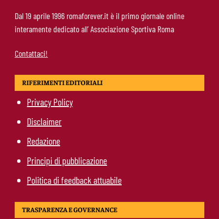
Mercato Roma, manca un solo colpo: Gasperini
Dal 19 aprile 1996 romaforever.it è il primo giornale online
aspetta l’ala sinistra
interamente dedicato all’ Associazione Sportiva Roma
Contattaci!
RIFERIMENTI EDITORIALI
Privacy Policy
Disclaimer
Redazione
Principi di pubblicazione
Politica di feedback attuabile
TRASPARENZA E GOVERNANCE