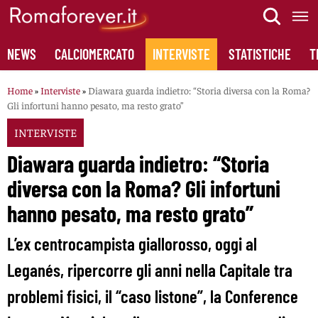
Skip
to
content
NEWS
CALCIOMERCATO
INTERVISTE
STATISTICHE
T
Home
»
Interviste
»
Diawara guarda indietro: “Storia diversa con la Roma?
Gli infortuni hanno pesato, ma resto grato”
INTERVISTE
Diawara guarda indietro: “Storia
diversa con la Roma? Gli infortuni
hanno pesato, ma resto grato”
L’ex centrocampista giallorosso, oggi al
Leganés, ripercorre gli anni nella Capitale tra
problemi fisici, il “caso listone”, la Conference