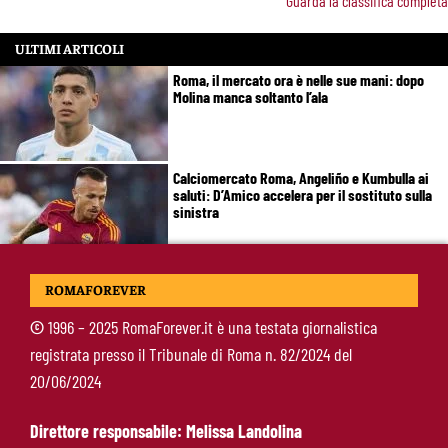
Guarda la classifica completa
ULTIMI ARTICOLI
Roma, il mercato ora è nelle sue mani: dopo
Molina manca soltanto l’ala
Calciomercato Roma, Angeliño e Kumbulla ai
saluti: D’Amico accelera per il sostituto sulla
sinistra
Roma, doppia cessione in Spagna: Angeliño al
ROMAFOREVER
Deportivo, Kumbulla al Rayo Vallecano
©
1996 – 2025 RomaForever.it è una testata giornalistica
registrata presso il Tribunale di Roma n. 82/2024 del
Pellegrini-Roma, rinnovo già impostato: ecco
20/06/2024
cosa manca e quando può arrivare la firma
Direttore responsabile: Melissa Landolina