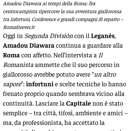
Amadou Diawara ai tempi della Roma: l’ex
centrocampista ripercorre la sua avventura giallorossa
tra infortuni, Conference e grandi compagni di reparto –
Romaforever.it
Oggi in
Segunda División
con il
Leganés
,
Amadou Diawara
continua a guardare alla
Roma
con affetto. Nell’intervista a
Il
Romanista
ammette che il suo percorso in
giallorosso avrebbe potuto avere “
un altro
sapore
”:
infortuni
e scelte tecniche lo hanno
frenato proprio quando sembrava vicino alla
continuità. Lasciare la
Capitale
non è stato
semplice – tra città, tifosi, ambiente e amici –
ma, da professionista, ha accettato la