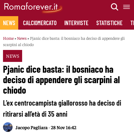
Skip
to
content
NEWS
CALCIOMERCATO
INTERVISTE
STATISTICHE
T
Home
»
News
»
Pjanic dice basta: il bosniaco ha deciso di appendere gli
scarpini al chiodo
NEWS
Pjanic dice basta: il bosniaco ha
deciso di appendere gli scarpini al
chiodo
L’ex centrocampista giallorosso ha deciso di
ritirarsi all’età di 35 anni
Jacopo Pagliara
-
28 Nov 16:42