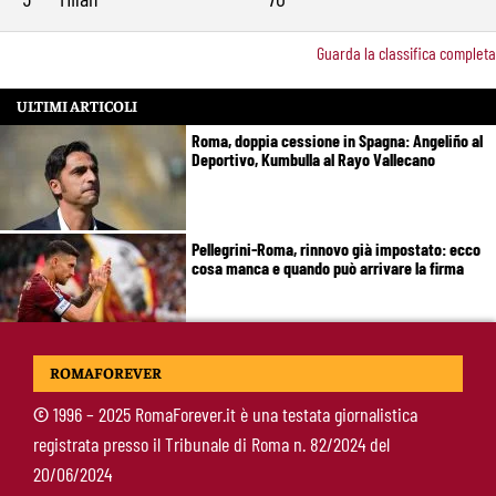
Guarda la classifica completa
ULTIMI ARTICOLI
Roma, doppia cessione in Spagna: Angeliño al
Deportivo, Kumbulla al Rayo Vallecano
Pellegrini-Roma, rinnovo già impostato: ecco
cosa manca e quando può arrivare la firma
Mercato Roma, manca un solo colpo: Gasperini
ROMAFOREVER
aspetta l’ala sinistra
©
1996 – 2025 RomaForever.it è una testata giornalistica
registrata presso il Tribunale di Roma n. 82/2024 del
Roma-Read, il retroscena: rifiutati 29 milioni e
20/06/2024
il 10% sulla rivendita