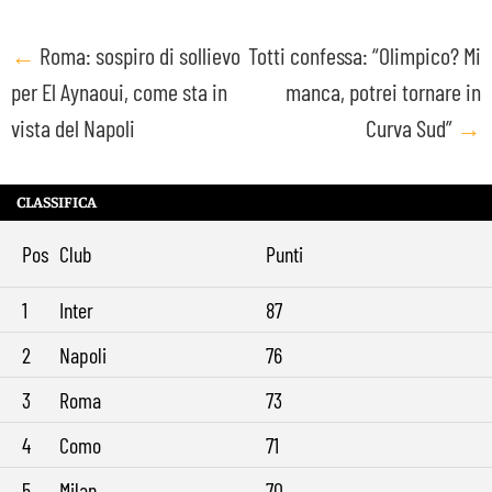
Post
←
Roma: sospiro di sollievo
Totti confessa: “Olimpico? Mi
per El Aynaoui, come sta in
manca, potrei tornare in
navigation
vista del Napoli
Curva Sud”
→
CLASSIFICA
Pos
Club
Punti
1
Inter
87
2
Napoli
76
3
Roma
73
4
Como
71
5
Milan
70