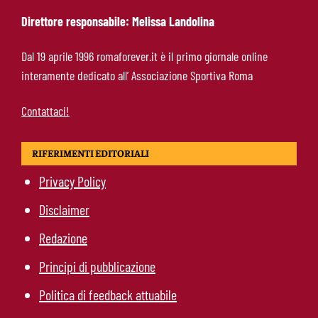
Direttore responsabile: Melissa Landolina
Roma-Molina, il colpo di D’Amico è geniale:
Dal 19 aprile 1996 romaforever.it è il primo giornale online
qualità ed esperienza a un prezzo da
interamente dedicato all’ Associazione Sportiva Roma
occasione
Contattaci!
RIFERIMENTI EDITORIALI
Privacy Policy
Disclaimer
Redazione
Principi di pubblicazione
Politica di feedback attuabile