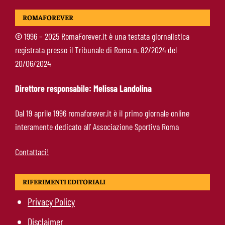
Molina-Roma, arrivo oggi: il passaporto può
ROMAFOREVER
sbloccare un altro colpo
©
1996 – 2025 RomaForever.it è una testata giornalistica
registrata presso il Tribunale di Roma n. 82/2024 del
Pellegrini-Roma, è ufficiale il rinnovo: “Avanti
20/06/2024
insieme, Lorenzo”
Direttore responsabile: Melissa Landolina
Rensch-Roma, l’occasione cambia tutto:
Dal 19 aprile 1996 romaforever.it è il primo giornale online
Gasperini prova il jolly delle fasce
interamente dedicato all’ Associazione Sportiva Roma
Contattaci!
RIFERIMENTI EDITORIALI
Privacy Policy
Disclaimer