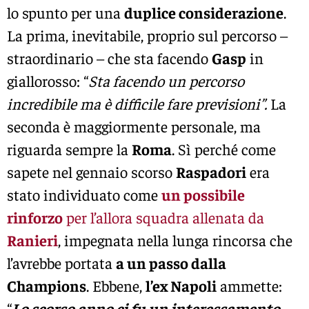
lo spunto per una
duplice considerazione
.
La prima, inevitabile, proprio sul percorso –
straordinario – che sta facendo
Gasp
in
giallorosso: “
Sta facendo un percorso
incredibile ma è difficile fare previsioni”.
La
seconda è maggiormente personale, ma
riguarda sempre la
Roma
. Sì perché come
sapete nel gennaio scorso
Raspadori
era
stato individuato come
un possibile
rinforzo
per l’allora squadra allenata da
Ranieri
, impegnata nella lunga rincorsa che
l’avrebbe portata
a un passo dalla
Champions
. Ebbene,
l’ex Napoli
ammette:
“
Lo scorso anno ci fu un interessamento