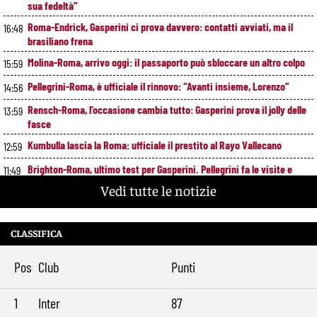
sua fedeltà”
Roma-Endrick, Gasperini ci prova davvero: contatti avviati, ma il
16:48
brasiliano frena
Molina-Roma, arrivo oggi: il passaporto può sbloccare un altro colpo
15:59
Pellegrini-Roma, è ufficiale il rinnovo: “Avanti insieme, Lorenzo”
14:56
Rensch-Roma, l’occasione cambia tutto: Gasperini prova il jolly delle
13:59
fasce
Kumbulla lascia la Roma: ufficiale il prestito al Rayo Vallecano
12:59
Brighton-Roma, ultimo test per Gasperini. Pellegrini fa le visite e
11:49
torna in gruppo
Vedi tutte le notizie
Rowe chiude alla Roma: “Sono concentrato sul Bologna”. Poi esalta
10:41
Castro e Dovbyk
CLASSIFICA
Mercato Roma, Gasperini aspetta ancora il suo trequartista: Nusa
9:32
sfuma, ora Fofana e Gittens
Pos
Club
Punti
1
Inter
87