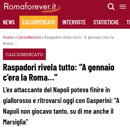
Skip
to
content
NEWS
CALCIOMERCATO
INTERVISTE
STATISTICHE
T
Home
»
CalcioMercato
»
Raspadori rivela tutto: “A gennaio c’era la
Roma…”
CALCIOMERCATO
Raspadori rivela tutto: “A gennaio
c’era la Roma…”
L’ex attaccante del Napoli poteva finire in
giallorosso e ritrovarsi oggi con Gasperini: “A
Napoli non giocavo tanto, su di me anche il
Marsiglia”