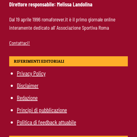
Direttore responsabile: Melissa Landolina
Manfrè-Roma, nuova era nel vivaio: raccoglie
Dal 19 aprile 1996 romaforever.it è il primo giornale online
l’eredità di Bruno Conti
interamente dedicato all’ Associazione Sportiva Roma
Contattaci!
RIFERIMENTI EDITORIALI
Privacy Policy
Disclaimer
Redazione
Principi di pubblicazione
Politica di feedback attuabile