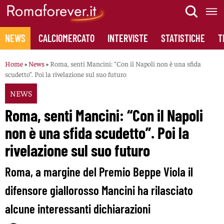
Skip
to
content
NEWS
CALCIOMERCATO
INTERVISTE
STATISTICHE
T
Home
»
News
»
Roma, senti Mancini: “Con il Napoli non è una sfida
scudetto”. Poi la rivelazione sul suo futuro
NEWS
Roma, senti Mancini: “Con il Napoli
non è una sfida scudetto”. Poi la
rivelazione sul suo futuro
Roma, a margine del Premio Beppe Viola il
difensore giallorosso Mancini ha rilasciato
alcune interessanti dichiarazioni