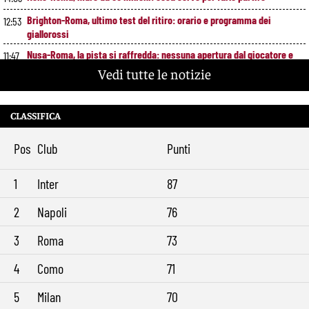
Brighton-Roma, ultimo test del ritiro: orario e programma dei
12:53
giallorossi
Nusa-Roma, la pista si raffredda: nessuna apertura dal giocatore e
11:47
dal Lipsia
Vedi tutte le notizie
Alberto De Rossi nuovo presidente dell’Ostiamare: riparte dal club del
10:41
figlio Daniele
CLASSIFICA
Pellegrini resta alla Roma: rinnovo di un anno e ingaggio dimezzato
9:29
Pos
Club
Punti
1
Inter
87
2
Napoli
76
3
Roma
73
4
Como
71
5
Milan
70