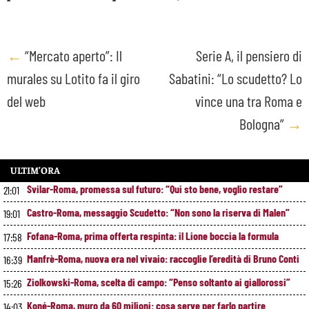
Post
←
“Mercato aperto”: Il
Serie A, il pensiero di
murales su Lotito fa il giro
Sabatini: “Lo scudetto? Lo
navigation
del web
vince una tra Roma e
Bologna”
→
ULTIM’ORA
Svilar-Roma, promessa sul futuro: “Qui sto bene, voglio restare”
21:01
Castro-Roma, messaggio Scudetto: “Non sono la riserva di Malen”
19:01
Fofana-Roma, prima offerta respinta: il Lione boccia la formula
17:58
Manfrè-Roma, nuova era nel vivaio: raccoglie l’eredità di Bruno Conti
16:39
Ziolkowski-Roma, scelta di campo: “Penso soltanto ai giallorossi”
15:26
Koné-Roma, muro da 60 milioni: cosa serve per farlo partire
14:03