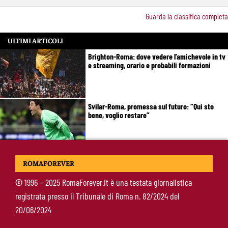
Guarda la classifica completa
ULTIMI ARTICOLI
Brighton-Roma: dove vedere l’amichevole in tv
e streaming, orario e probabili formazioni
Svilar-Roma, promessa sul futuro: “Qui sto
bene, voglio restare”
Castro-Roma, messaggio Scudetto: “Non sono
ROMAFOREVER
la riserva di Malen”
©
1996 – 2025 RomaForever.it è una testata giornalistica
registrata presso il Tribunale di Roma n. 82/2024 del
Fofana-Roma, prima offerta respinta: il Lione
20/06/2024
boccia la formula