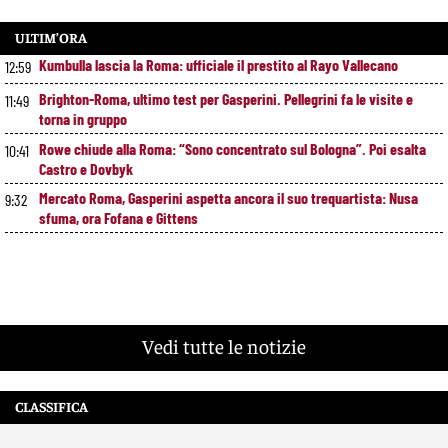
ULTIM’ORA
Kumbulla lascia la Roma: ufficiale il prestito al Rayo Vallecano
12:59
Brighton-Roma, ultimo test per Gasperini. Pellegrini fa le visite e
11:49
torna in gruppo
Rowe chiude alla Roma: “Sono concentrato sul Bologna”. Poi esalta
10:41
Castro e Dovbyk
Mercato Roma, Gasperini aspetta ancora il suo trequartista: Nusa
9:32
sfuma, ora Fofana e Gittens
Vedi tutte le notizie
CLASSIFICA