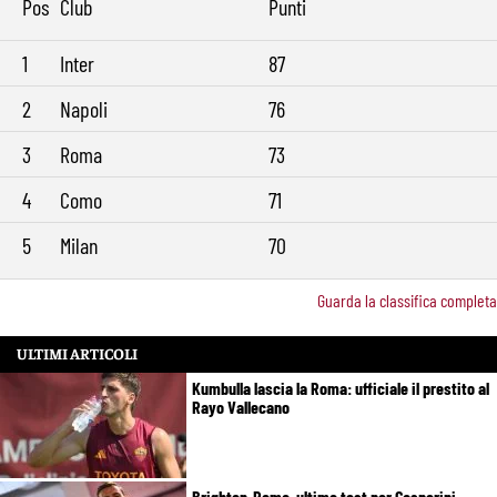
Pos
Club
Punti
1
Inter
87
2
Napoli
76
3
Roma
73
4
Como
71
5
Milan
70
Guarda la classifica completa
ULTIMI ARTICOLI
Kumbulla lascia la Roma: ufficiale il prestito al
Rayo Vallecano
Brighton-Roma, ultimo test per Gasperini.