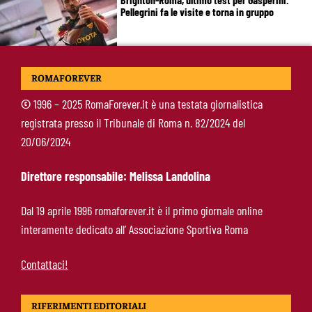
Pellegrini fa le visite e torna in gruppo
Rowe chiude alla Roma: “Sono concentrato sul
ROMAFOREVER
Bologna”. Poi esalta Castro e Dovbyk
©
1996 – 2025 RomaForever.it è una testata giornalistica
registrata presso il Tribunale di Roma n. 82/2024 del
Mercato Roma, Gasperini aspetta ancora il suo
20/06/2024
trequartista: Nusa sfuma, ora Fofana e Gittens
Direttore responsabile: Melissa Landolina
Calciomercato Roma, si allontana un obiettivo
Dal 19 aprile 1996 romaforever.it è il primo giornale online
per l’attacco: resta viva l’ipotesi Real Madrid
interamente dedicato all’ Associazione Sportiva Roma
Contattaci!
RIFERIMENTI EDITORIALI