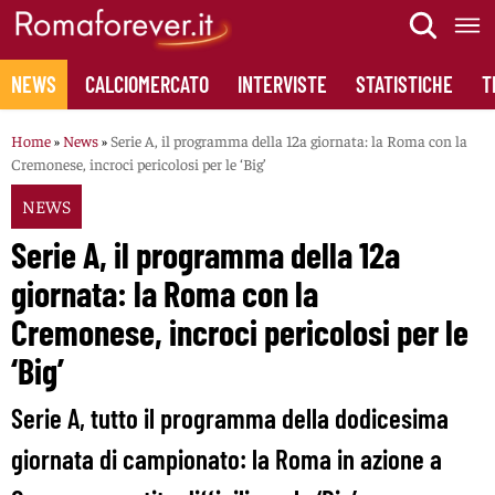
Skip
to
content
NEWS
CALCIOMERCATO
INTERVISTE
STATISTICHE
T
Home
»
News
»
Serie A, il programma della 12a giornata: la Roma con la
Cremonese, incroci pericolosi per le ‘Big’
NEWS
Serie A, il programma della 12a
giornata: la Roma con la
Cremonese, incroci pericolosi per le
‘Big’
Serie A, tutto il programma della dodicesima
giornata di campionato: la Roma in azione a