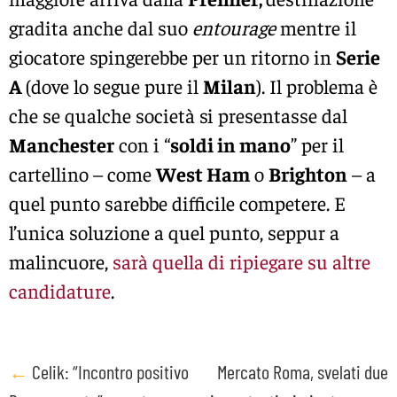
gradita anche dal suo
entourage
mentre il
giocatore spingerebbe per un ritorno in
Serie
A
(dove lo segue pure il
Milan
). Il problema è
che se qualche società si presentasse dal
Manchester
con i “
soldi in mano
” per il
cartellino – come
West Ham
o
Brighton
– a
quel punto sarebbe difficile competere. E
l’unica soluzione a quel punto, seppur a
malincuore,
sarà quella di ripiegare su altre
candidature
.
Post
←
Celik: “Incontro positivo
Mercato Roma, svelati due