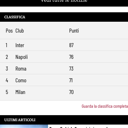
Mercato Roma, Gasperini aspetta ancora il suo trequartista: Nusa
9:32
sfuma, ora Fofana e Gittens
CLASSIFICA
Pos
Club
Punti
1
Inter
87
2
Napoli
76
3
Roma
73
4
Como
71
5
Milan
70
Guarda la classifica completa
ULTIMI ARTICOLI