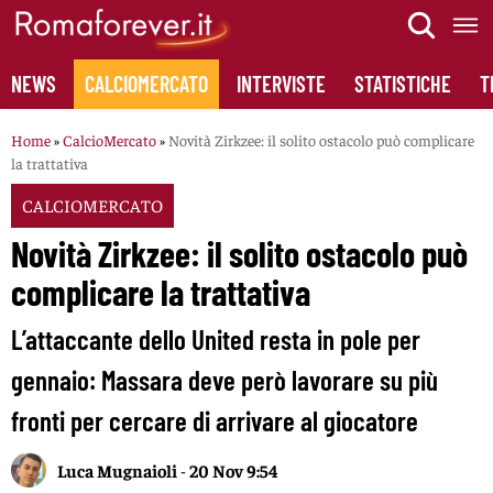
Skip
to
content
NEWS
CALCIOMERCATO
INTERVISTE
STATISTICHE
T
Home
»
CalcioMercato
»
Novità Zirkzee: il solito ostacolo può complicare
la trattativa
CALCIOMERCATO
Novità Zirkzee: il solito ostacolo può
complicare la trattativa
L’attaccante dello United resta in pole per
gennaio: Massara deve però lavorare su più
fronti per cercare di arrivare al giocatore
Luca Mugnaioli
-
20 Nov 9:54