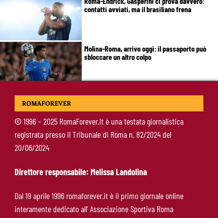
Roma-Endrick, Gasperini ci prova davvero:
contatti avviati, ma il brasiliano frena
Molina-Roma, arrivo oggi: il passaporto può
sbloccare un altro colpo
Pellegrini-Roma, è ufficiale il rinnovo: “Avanti
ROMAFOREVER
insieme, Lorenzo”
©
1996 – 2025 RomaForever.it è una testata giornalistica
registrata presso il Tribunale di Roma n. 82/2024 del
Rensch-Roma, l’occasione cambia tutto:
20/06/2024
Gasperini prova il jolly delle fasce
Direttore responsabile: Melissa Landolina
Kumbulla lascia la Roma: ufficiale il prestito al
Dal 19 aprile 1996 romaforever.it è il primo giornale online
Rayo Vallecano
interamente dedicato all’ Associazione Sportiva Roma