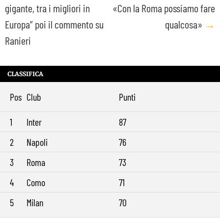
gigante, tra i migliori in
«Con la Roma possiamo fare
navigation
Europa” poi il commento su
qualcosa»
→
Ranieri
CLASSIFICA
Pos
Club
Punti
1
Inter
87
2
Napoli
76
3
Roma
73
4
Como
71
5
Milan
70