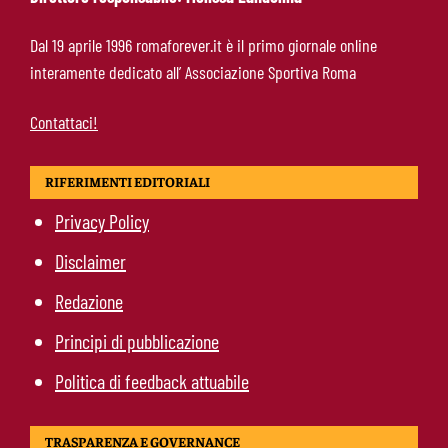
Calciomercato Roma, scout a Praga per
Dal 19 aprile 1996 romaforever.it è il primo giornale online
Fofana: il prezzo fissato dal Lione
interamente dedicato all’ Associazione Sportiva Roma
Contattaci!
RIFERIMENTI EDITORIALI
Privacy Policy
Disclaimer
Redazione
Principi di pubblicazione
Politica di feedback attuabile
TRASPARENZA E GOVERNANCE