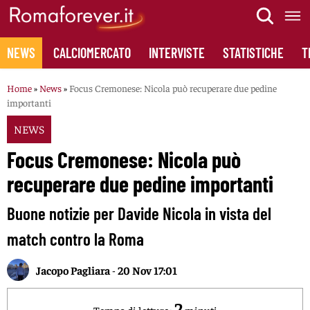
Skip
to
content
NEWS
CALCIOMERCATO
INTERVISTE
STATISTICHE
T
Home
»
News
»
Focus Cremonese: Nicola può recuperare due pedine
importanti
NEWS
Focus Cremonese: Nicola può
recuperare due pedine importanti
Buone notizie per Davide Nicola in vista del
match contro la Roma
Jacopo Pagliara
-
20 Nov 17:01
2
Tempo di lettura:
minuti