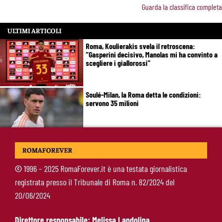
Guarda la classifica completa
ULTIMI ARTICOLI
Roma, Koulierakis svela il retroscena:
“Gasperini decisivo, Manolas mi ha convinto a
scegliere i giallorossi”
Soulé-Milan, la Roma detta le condizioni:
servono 35 milioni
Koulierakis-Roma, impatto immediato: gol e
ROMAFOREVER
messaggio a Gasperini
©
1996 – 2025 RomaForever.it è una testata giornalistica
registrata presso il Tribunale di Roma n. 82/2024 del
Ndicka-Roma, futuro più chiaro: il messaggio
20/06/2024
che allontana il mercato
Direttore responsabile: Melissa Landolina