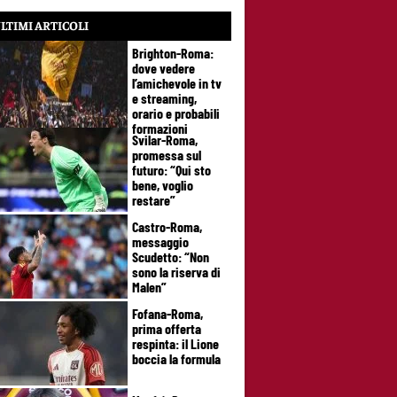
LTIMI ARTICOLI
Brighton-Roma:
dove vedere
l’amichevole in tv
e streaming,
orario e probabili
formazioni
Svilar-Roma,
promessa sul
futuro: “Qui sto
bene, voglio
restare”
Castro-Roma,
messaggio
Scudetto: “Non
sono la riserva di
Malen”
Fofana-Roma,
prima offerta
respinta: il Lione
boccia la formula