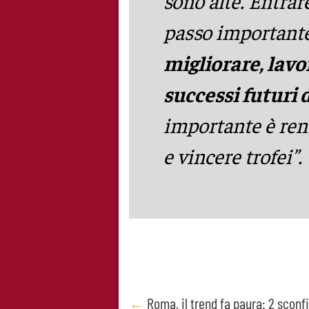
sono alte. Entrar
passo important
migliorare, lavo
successi futuri 
importante è rend
e vincere trofei”.
Post
←
Roma, il trend fa paura: 2 sconf