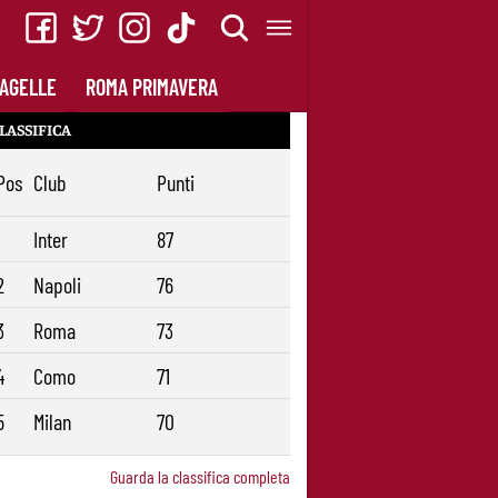
AGELLE
ROMA PRIMAVERA
LASSIFICA
Pos
Club
Punti
1
Inter
87
2
Napoli
76
3
Roma
73
4
Como
71
5
Milan
70
Guarda la classifica completa