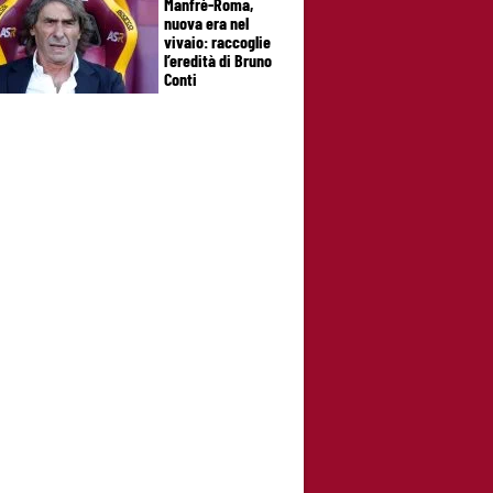
Manfrè-Roma,
nuova era nel
vivaio: raccoglie
l’eredità di Bruno
Conti