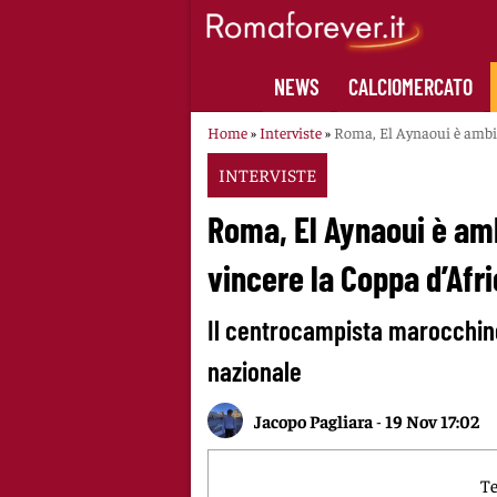
Skip
to
content
NEWS
CALCIOMERCATO
Home
»
Interviste
»
Roma, El Aynaoui è ambizi
INTERVISTE
Roma, El Aynaoui è ambi
vincere la Coppa d’Afr
Il centrocampista marocchino 
nazionale
Jacopo Pagliara
-
19 Nov 17:02
Te