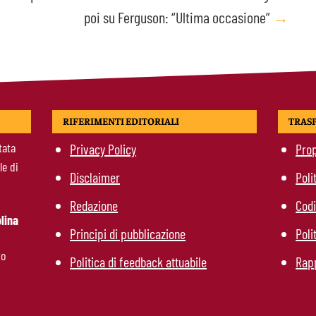
poi su Ferguson: “Ultima occasione”
→
RIFERIMENTI EDITORIALI
TRAS
tata
Privacy Policy
Prop
le di
Disclaimer
Poli
Redazione
Codi
lina
Principi di pubblicazione
Poli
mo
Politica di feedback attuabile
Rapp