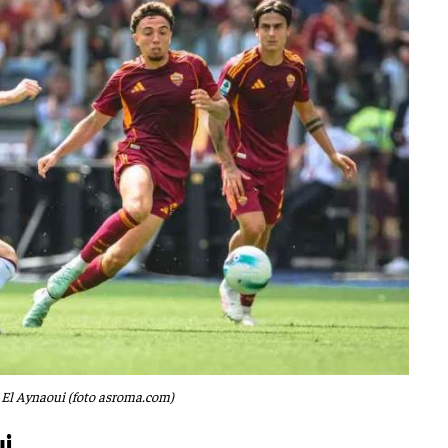
 El Aynaoui (foto asroma.com)
ui