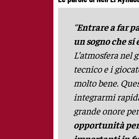
“
Entrare a far p
un sogno che sí 
L’atmosfera nel gr
tecnico e i gioc
molto bene. Que
integrarmi rapid
grande onore pe
opportunità per
importanti in fu