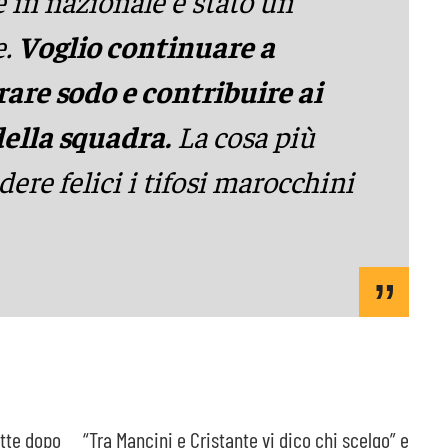
e in nazionale è stato un
e.
Voglio continuare a
rare sodo e contribuire ai
della squadra.
La cosa più
ere felici i tifosi marocchini
itte dopo
“Tra Mancini e Cristante vi dico chi scelgo” e