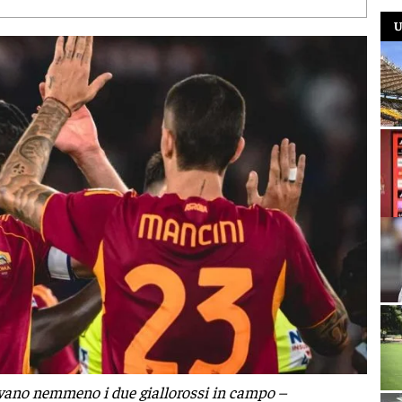
U
alvano nemmeno i due giallorossi in campo –