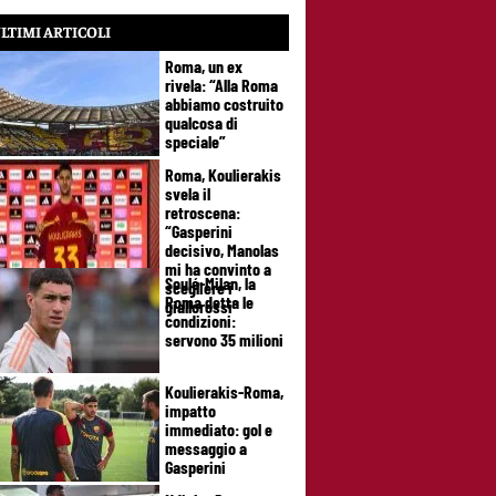
LTIMI ARTICOLI
Roma, un ex
rivela: “Alla Roma
abbiamo costruito
qualcosa di
speciale”
Roma, Koulierakis
svela il
retroscena:
“Gasperini
decisivo, Manolas
mi ha convinto a
Soulé-Milan, la
scegliere i
Roma detta le
giallorossi”
condizioni:
servono 35 milioni
Koulierakis-Roma,
impatto
immediato: gol e
messaggio a
Gasperini