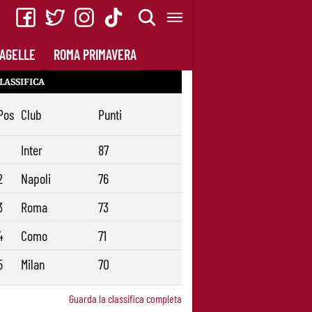
AGELLE
ROMA PRIMAVERA
LASSIFICA
Pos
Club
Punti
1
Inter
87
2
Napoli
76
3
Roma
73
4
Como
71
5
Milan
70
Guarda la classifica completa