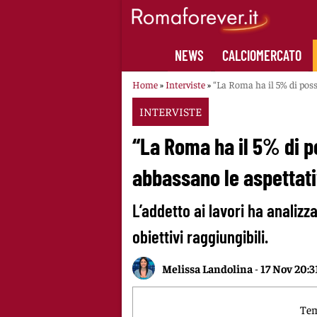
Skip
to
content
NEWS
CALCIOMERCATO
Home
»
Interviste
»
“La Roma ha il 5% di possi
INTERVISTE
“La Roma ha il 5% di po
abbassano le aspettat
L’addetto ai lavori ha analizz
obiettivi raggiungibili.
Melissa Landolina
-
17 Nov 20:3
Tem