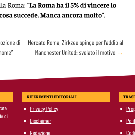
lla Roma: “
La Roma ha il 5% di vincere lo
e cosa succede. Manca ancora molto
”.
mozione di
Mercato Roma, Zirkzee spinge per l’addio al
 nome”
Manchester United: svelato il motivo
→
RIFERIMENTI EDITORIALI
TRAS
tata
Privacy Policy
Prop
le di
Disclaimer
Poli
Redazione
Codi