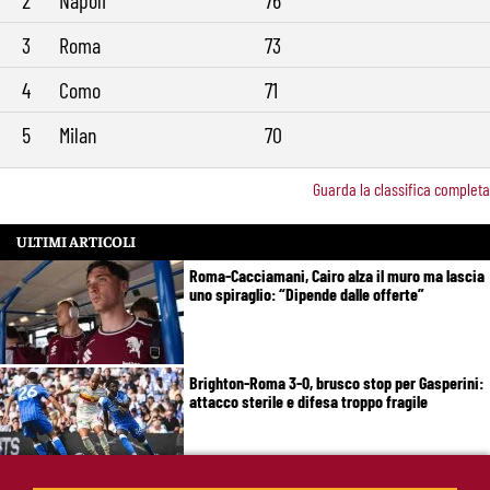
3
Roma
73
4
Como
71
5
Milan
70
Guarda la classifica completa
ULTIMI ARTICOLI
Roma-Cacciamani, Cairo alza il muro ma lascia
uno spiraglio: “Dipende dalle offerte”
Brighton-Roma 3-0, brusco stop per Gasperini:
attacco sterile e difesa troppo fragile
McKennie sorprende tutti: “Il mio idolo era