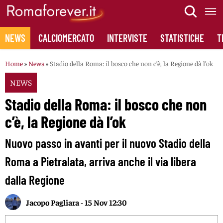
Skip
to
content
NEWS
CALCIOMERCATO
INTERVISTE
STATISTICHE
T
Home
»
News
»
Stadio della Roma: il bosco che non c’è, la Regione dà l’ok
NEWS
Stadio della Roma: il bosco che non
c’è, la Regione dà l’ok
Nuovo passo in avanti per il nuovo Stadio della
Roma a Pietralata, arriva anche il via libera
dalla Regione
Jacopo Pagliara
-
15 Nov 12:30