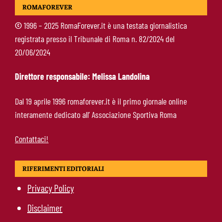
ROMAFOREVER
Totti, soprattutto per la sua fedeltà”
©
1996 – 2025 RomaForever.it è una testata giornalistica
registrata presso il Tribunale di Roma n. 82/2024 del
Roma-Endrick, Gasperini ci prova davvero:
20/06/2024
contatti avviati, ma il brasiliano frena
Direttore responsabile: Melissa Landolina
Molina-Roma, arrivo oggi: il passaporto può
Dal 19 aprile 1996 romaforever.it è il primo giornale online
sbloccare un altro colpo
interamente dedicato all’ Associazione Sportiva Roma
Contattaci!
RIFERIMENTI EDITORIALI
Privacy Policy
Disclaimer