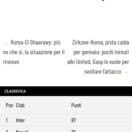
Post
←
Roma-El Shaarawy: più
Zirkzee-Roma, pista calda
no che si, la situazione per il
per gennaio: pochi minuti
navigation
rinnovo
allo United, Gasp lo vuole per
svoltare l’attacco
→
CLASSIFICA
Pos
Club
Punti
1
Inter
87
2
Napoli
76