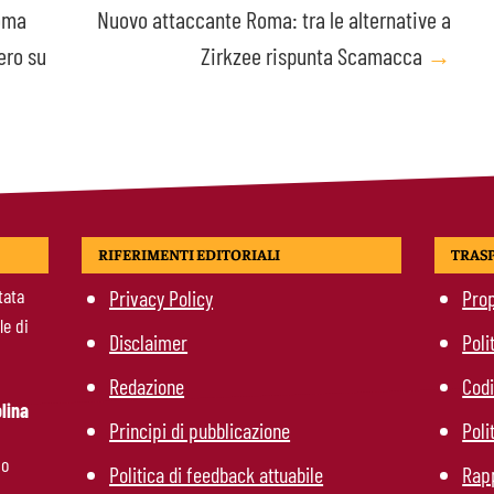
Roma
Nuovo attaccante Roma: tra le alternative a
iero su
Zirkzee rispunta Scamacca
→
RIFERIMENTI EDITORIALI
TRAS
tata
Privacy Policy
Prop
le di
Disclaimer
Poli
Redazione
Codi
lina
Principi di pubblicazione
Poli
mo
Politica di feedback attuabile
Rapp