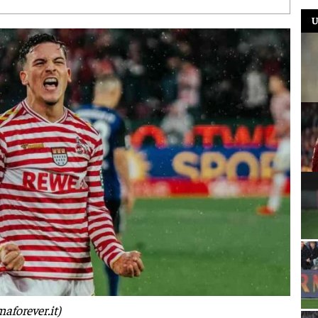
U
aforever.it)