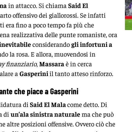
ma
in attacco. Si chiama
Said El
arto offensivo dei giallorossi. Se infatti
ti era fino a poco tempo fa più che
vena realizzativa delle punte romaniste, ora
inevitabile
considerando
gli infortuni a
do la rosa. E allora, muovendosi in
ay finanziario
,
Massara
è in cerca
galare a
Gasperini
il tanto atteso rinforzo.
ccante che piace a Gasperini
didatura di
Said El Mala
come detto. Di
a di
un’ala sinistra naturale
ma che può
e altre posizioni offensive. Ovvero ciò che