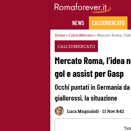
Skip
to
content
NEWS
CALCIOMERCATO
Home
»
CalcioMercato
»
Mercato Roma, l’idea
CALCIOMERCATO
Mercato Roma, l’idea n
gol e assist per Gasp
Occhi puntati in Germania da p
giallorossi, la situazione
Luca Mugnaioli
-
11 Nov 8:42
Tem