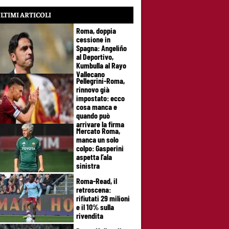
LTIMI ARTICOLI
Roma, doppia
cessione in
Spagna: Angeliño
al Deportivo,
Kumbulla al Rayo
Vallecano
Pellegrini-Roma,
rinnovo già
impostato: ecco
cosa manca e
quando può
arrivare la firma
Mercato Roma,
manca un solo
colpo: Gasperini
aspetta l’ala
sinistra
Roma-Read, il
retroscena:
rifiutati 29 milioni
e il 10% sulla
rivendita