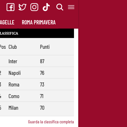
AGELLE
ROMA PRIMAVERA
LASSIFICA
Pos
Club
Punti
1
Inter
87
2
Napoli
76
3
Roma
73
4
Como
71
5
Milan
70
Guarda la classifica completa