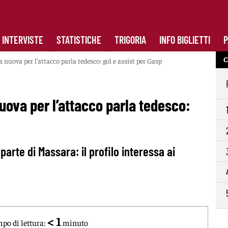
INTERVISTE
STATISTICHE
TRIGORIA
INFO BIGLIETTI
P
C
 nuova per l’attacco parla tedesco: gol e assist per Gasp
uova per l’attacco parla tedesco:
arte di Massara: il profilo interessa ai
< 1
po di lettura:
minuto