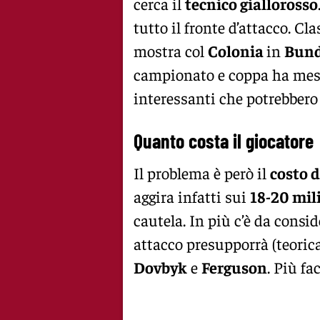
cerca il
tecnico giallorosso
tutto il fronte d’attacco. Cl
mostra col
Colonia
in
Bund
campionato e coppa ha mess
interessanti che potrebbero 
Quanto costa il giocatore
Il problema è però il
costo d
aggira infatti sui
18-20 mili
cautela. In più c’è da consid
attacco presupporrà (teori
Dovbyk
e
Ferguson
. Più fac