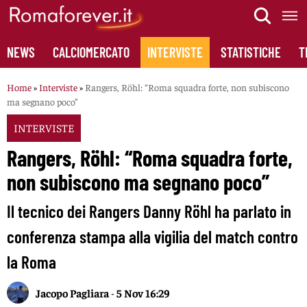
Skip
to
content
NEWS
CALCIOMERCATO
INTERVISTE
STATISTICHE
T
Home
»
Interviste
»
Rangers, Röhl: “Roma squadra forte, non subiscono
ma segnano poco”
INTERVISTE
Rangers, Röhl: “Roma squadra forte,
non subiscono ma segnano poco”
Il tecnico dei Rangers Danny Röhl ha parlato in
conferenza stampa alla vigilia del match contro
la Roma
Jacopo Pagliara
-
5 Nov 16:29