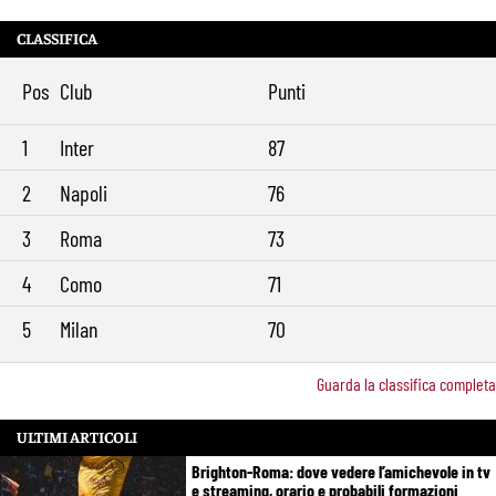
CLASSIFICA
Pos
Club
Punti
1
Inter
87
2
Napoli
76
3
Roma
73
4
Como
71
5
Milan
70
Guarda la classifica completa
ULTIMI ARTICOLI
Brighton-Roma: dove vedere l’amichevole in tv
e streaming, orario e probabili formazioni