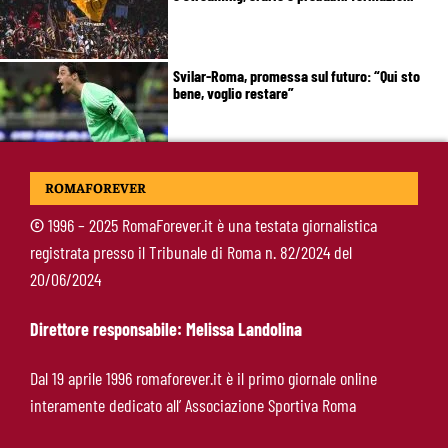
Svilar-Roma, promessa sul futuro: “Qui sto
bene, voglio restare”
Castro-Roma, messaggio Scudetto: “Non sono
ROMAFOREVER
la riserva di Malen”
©
1996 – 2025 RomaForever.it è una testata giornalistica
registrata presso il Tribunale di Roma n. 82/2024 del
Fofana-Roma, prima offerta respinta: il Lione
20/06/2024
boccia la formula
Direttore responsabile: Melissa Landolina
Manfrè-Roma, nuova era nel vivaio: raccoglie
Dal 19 aprile 1996 romaforever.it è il primo giornale online
l’eredità di Bruno Conti
interamente dedicato all’ Associazione Sportiva Roma