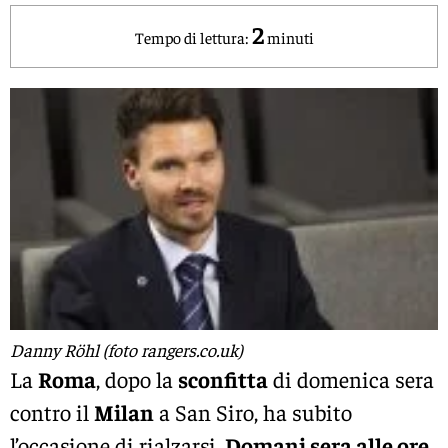
2
Tempo di lettura:
minuti
Danny Röhl (foto rangers.co.uk)
La
Roma
, dopo la
sconfitta
di domenica sera
contro il
Milan
a San Siro, ha subito
l’occasione di rialzarsi.
Domani sera alle ore