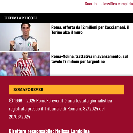
Guarda la classifica completa
ULTIMI ARTICOLI
Roma, offerta da 12 milioni per Cacciamani: il
Torino alza il muro
Roma-Molina, trattativa in avanzamento: sul
tavolo 17 milioni per l’argentino
Calciomercato Roma, Molina torna in pole:
ROMAFOREVER
accelerata con l’Atletico Madrid dopo lo stallo
per Read
©
1996 – 2025 RomaForever.it è una testata giornalistica
registrata presso il Tribunale di Roma n. 82/2024 del
Roma, Hermoso convince a centrocampo:
20/06/2024
“Faccio quello che mi chiede Gasperini.
Servono altri rinforzi”
Direttore responsabile: Melissa Landolina