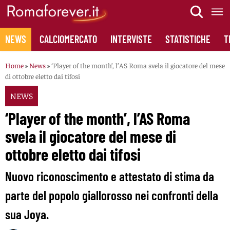
Skip
to
content
NEWS
CALCIOMERCATO
INTERVISTE
STATISTICHE
T
Home
»
News
»
‘Player of the month’, l’AS Roma svela il giocatore del mese
di ottobre eletto dai tifosi
NEWS
‘Player of the month’, l’AS Roma
svela il giocatore del mese di
ottobre eletto dai tifosi
Nuovo riconoscimento e attestato di stima da
parte del popolo giallorosso nei confronti della
sua Joya.