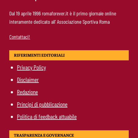
Newport County-Roma 1-4, Gasperini sorride:
Dal 19 aprile 1996 romaforever.it è il primo giornale online
primi gol per i nuovi acquisti e arriva il
interamente dedicato all’ Associazione Sportiva Roma
riscatto in Galles
Contattaci!
RIFERIMENTI EDITORIALI
Privacy Policy
Disclaimer
Redazione
Principi di pubblicazione
Politica di feedback attuabile
TRASPARENZA E GOVERNANCE