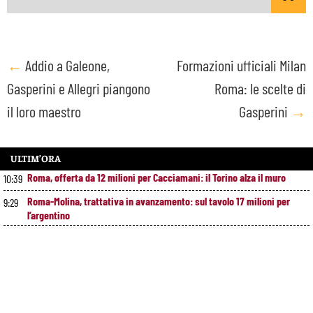
Post
←
Addio a Galeone,
Formazioni ufficiali Milan
Gasperini e Allegri piangono
Roma: le scelte di
navigation
il loro maestro
Gasperini
→
ULTIM’ORA
Roma, offerta da 12 milioni per Cacciamani: il Torino alza il muro
10:39
Roma-Molina, trattativa in avanzamento: sul tavolo 17 milioni per
9:29
l’argentino