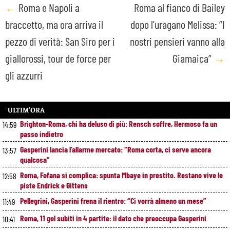
Post
←
Roma e Napoli a
Roma al fianco di Bailey
braccetto, ma ora arriva il
dopo l’uragano Melissa: “I
navigation
pezzo di verità: San Siro per i
nostri pensieri vanno alla
giallorossi, tour de force per
Giamaica”
→
gli azzurri
ULTIM’ORA
Brighton-Roma, chi ha deluso di più: Rensch soffre, Hermoso fa un
14:59
passo indietro
Gasperini lancia l’allarme mercato: “Roma corta, ci serve ancora
13:57
qualcosa”
Roma, Fofana si complica: spunta Mbaye in prestito. Restano vive le
12:58
piste Endrick e Gittens
Pellegrini, Gasperini frena il rientro: “Ci vorrà almeno un mese”
11:49
Roma, 11 gol subiti in 4 partite: il dato che preoccupa Gasperini
10:41