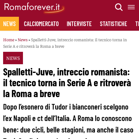
Skip
to
content
NEWS
CALCIOMERCATO
INTERVISTE
STATISTICHE
T
Home
»
News
»
Spalletti-Juve, intreccio romanista: il tecnico torna in
Serie A e ritroverà la Roma a breve
NEWS
Spalletti-Juve, intreccio romanista:
il tecnico torna in Serie A e ritroverà
la Roma a breve
Dopo l’esonero di Tudor i bianconeri scelgono
l’ex Napoli e ct dell’Italia. A Roma lo conoscono
bene: due cicli, belle stagioni, ma anche il caso