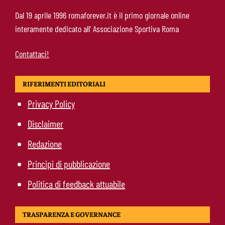
Roma, 11 gol subiti in 4 partite: il dato che
Dal 19 aprile 1996 romaforever.it è il primo giornale online
preoccupa Gasperini
interamente dedicato all’ Associazione Sportiva Roma
Contattaci!
RIFERIMENTI EDITORIALI
Privacy Policy
Disclaimer
Redazione
Principi di pubblicazione
Politica di feedback attuabile
TRASPARENZA E GOVERNANCE