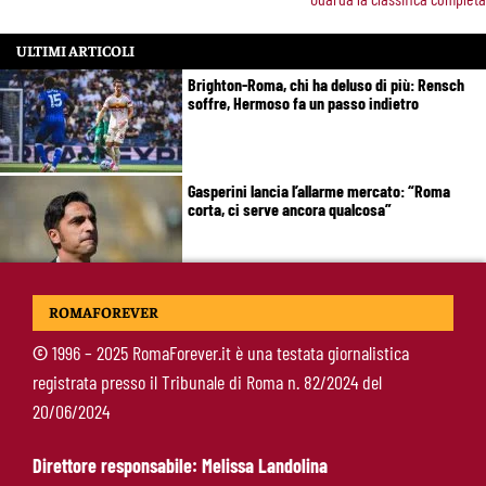
ULTIMI ARTICOLI
Brighton-Roma, chi ha deluso di più: Rensch
soffre, Hermoso fa un passo indietro
Gasperini lancia l’allarme mercato: “Roma
corta, ci serve ancora qualcosa”
Roma, Fofana si complica: spunta Mbaye in
ROMAFOREVER
prestito. Restano vive le piste Endrick e
Gittens
©
1996 – 2025 RomaForever.it è una testata giornalistica
registrata presso il Tribunale di Roma n. 82/2024 del
Pellegrini, Gasperini frena il rientro: “Ci vorrà
20/06/2024
almeno un mese”
Direttore responsabile: Melissa Landolina