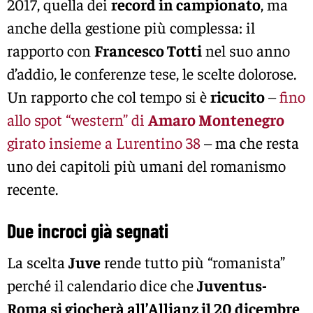
2017, quella dei
record in campionato
, ma
anche della gestione più complessa: il
rapporto con
Francesco Totti
nel suo anno
d’addio, le conferenze tese, le scelte dolorose.
Un rapporto che col tempo si è
ricucito
–
fino
allo spot “western” di
Amaro Montenegro
girato insieme a Lurentino 38
– ma che resta
uno dei capitoli più umani del romanismo
recente.
Due incroci già segnati
La scelta
Juve
rende tutto più “romanista”
perché il calendario dice che
Juventus-
Roma si giocherà all’Allianz il 20 dicembre