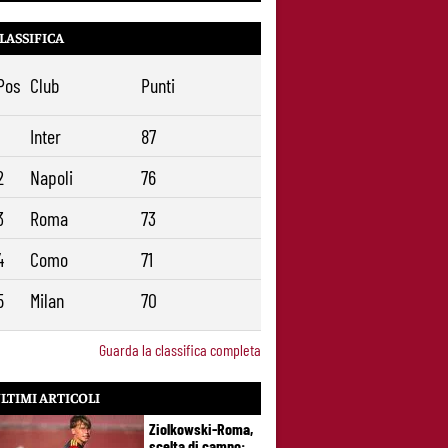
anno e ingaggio dimezzato
LASSIFICA
Pos
Club
Punti
1
Inter
87
2
Napoli
76
3
Roma
73
4
Como
71
5
Milan
70
Guarda la classifica completa
LTIMI ARTICOLI
Ziolkowski-Roma,
scelta di campo: