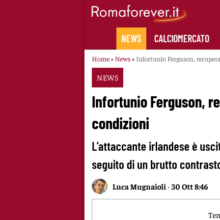
Skip
to
content
NEWS
CALCIOMERCATO
Home
»
News
»
Infortunio Ferguson, recupera
NEWS
Infortunio Ferguson, re
condizioni
L’attaccante irlandese è usc
seguito di un brutto contrasto
Luca Mugnaioli
-
30 Ott 8:46
Tem