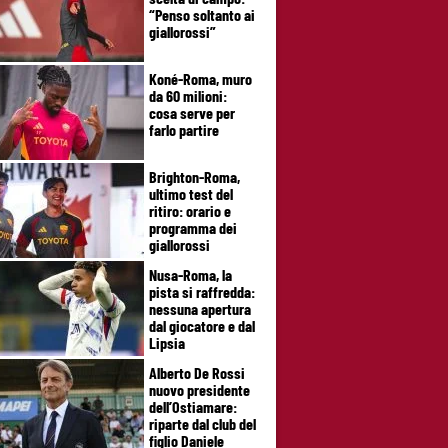
“Penso soltanto ai
giallorossi”
Koné-Roma, muro
da 60 milioni:
cosa serve per
farlo partire
Brighton-Roma,
ultimo test del
ritiro: orario e
programma dei
giallorossi
Nusa-Roma, la
pista si raffredda:
nessuna apertura
dal giocatore e dal
Lipsia
Alberto De Rossi
nuovo presidente
dell’Ostiamare:
riparte dal club del
figlio Daniele