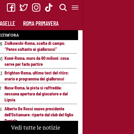
AGELLE
ROMA PRIMAVERA
LTIM’ORA
Ziolkowski-Roma, scelta di campo:
26
“Penso soltanto ai giallorossi”
Koné-Roma, muro da 60 milioni: cosa
03
serve per farlo partire
Brighton-Roma, ultimo test del ritiro:
53
orario e programma dei giallorossi
Nusa-Roma, la pista si raffredda:
7
nessuna apertura dal giocatore e dal
Lipsia
Alberto De Rossi nuovo presidente
41
dell’Ostiamare: riparte dal club del figlio
Daniele
Vedi tutte le notizie
Pellegrini resta alla Roma: rinnovo di un
9