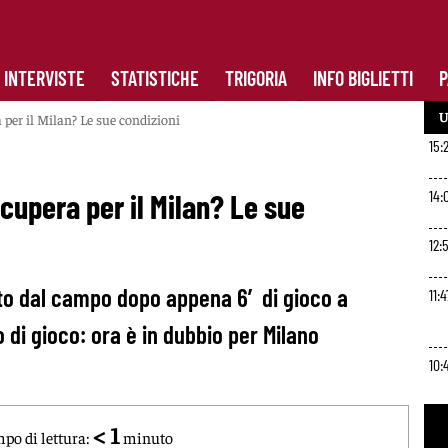
INTERVISTE
STATISTICHE
TRIGORIA
INFO BIGLIETTI
P
U
 per il Milan? Le sue condizioni
15:
14:
cupera per il Milan? Le sue
12:
ito dal campo dopo appena 6′ di gioco a
11:4
 di gioco: ora è in dubbio per Milano
10:
< 1
9:2
po di lettura:
minuto