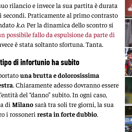
suo rilancio e invece la sua partita è durata
i secondi. Praticamente al primo contrasto
ndato
k.o
. Per la dinamica dello scontro si
un possibile fallo da espulsione da parte di
invece è stata soltanto sfortuna. Tanta.
ipo di infortunio ha subito
iportato
una brutta e dolorosissima
estra
. Chiaramente adesso dovranno essere
l’entità del “danno” subito. In ogni caso,
ta di
Milano
sarà tra soli tre giorni, la sua
ro i rossoneri
resta in forte dubbio
.