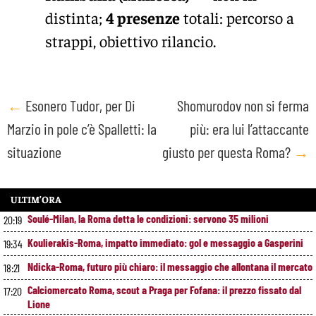
distinta;
4 presenze
totali: percorso a
strappi, obiettivo rilancio.
Post
←
Esonero Tudor, per Di
Shomurodov non si ferma
Marzio in pole c’è Spalletti: la
più: era lui l’attaccante
navigation
situazione
giusto per questa Roma?
→
ULTIM’ORA
Soulé-Milan, la Roma detta le condizioni: servono 35 milioni
20:19
Koulierakis-Roma, impatto immediato: gol e messaggio a Gasperini
19:34
Ndicka-Roma, futuro più chiaro: il messaggio che allontana il mercato
18:21
Calciomercato Roma, scout a Praga per Fofana: il prezzo fissato dal
17:20
Lione