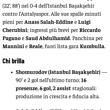
(22’, 88’) nel 0-4 dell’Istanbul Başakşehir
contro l’Antalyaspor. Alle sue spalle minuti
pieni per
Anass Salah-Eddine
e
Luigi
Cherubini
; ingressi più brevi per
Riccardo
Pagano
e
Saud Abdulhamid
. Panchina per
Mannini
e
Reale
, fuori lista gara
Kumbulla
.
Chi brilla
Shomurodov (Istanbul Başakşehir)
—
90’ e 2 gol nell’ultimo turno;
16
presenze, 6 gol, 2 assist
stagionali:
produzione in crescita e fiducia alta.