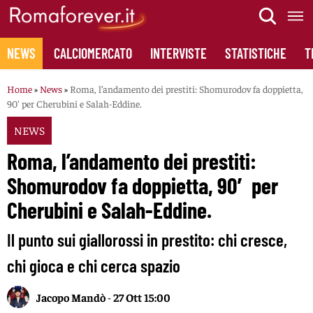
Skip
to
content
NEWS
CALCIOMERCATO
INTERVISTE
STATISTICHE
T
Home
»
News
»
Roma, l’andamento dei prestiti: Shomurodov fa doppietta,
90′ per Cherubini e Salah-Eddine.
NEWS
Roma, l’andamento dei prestiti:
Shomurodov fa doppietta, 90′ per
Cherubini e Salah-Eddine.
Il punto sui giallorossi in prestito: chi cresce,
chi gioca e chi cerca spazio
Jacopo Mandò
-
27 Ott 15:00