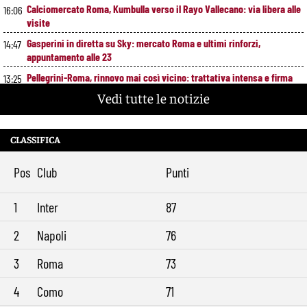
Calciomercato Roma, Kumbulla verso il Rayo Vallecano: via libera alle
16:06
visite
Gasperini in diretta su Sky: mercato Roma e ultimi rinforzi,
14:47
appuntamento alle 23
Pellegrini-Roma, rinnovo mai così vicino: trattativa intensa e firma
13:25
attesa a breve
Vedi tutte le notizie
Nuova maglia Roma 2026/27, svelato il kit Away: torna lo storico
12:00
stemma del 1938
CLASSIFICA
Alajbegovic, Pjanic svela il ruolo: perché il talento seguito dalla Roma
10:39
ha scelto la Juventus
Pos
Club
Punti
Roma, il mercato ora è nelle sue mani: dopo Molina manca soltanto
9:29
l’ala
1
Inter
87
2
Napoli
76
3
Roma
73
4
Como
71