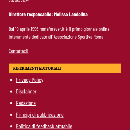
Fofana: il prezzo fissato dal Lione
Direttore responsabile: Melissa Landolina
Calciomercato Roma, Kumbulla verso il Rayo
Dal 19 aprile 1996 romaforever.it è il primo giornale online
Vallecano: via libera alle visite
interamente dedicato all’ Associazione Sportiva Roma
Contattaci!
RIFERIMENTI EDITORIALI
Privacy Policy
Disclaimer
Redazione
Principi di pubblicazione
Politica di feedback attuabile