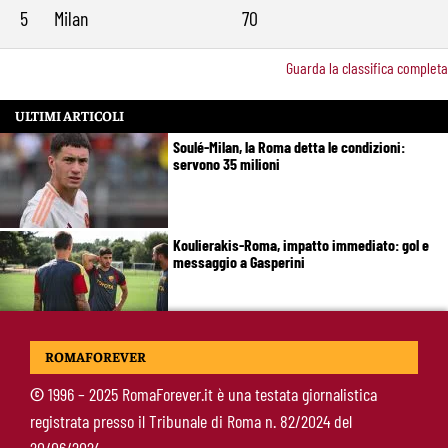
5
Milan
70
Guarda la classifica completa
ULTIMI ARTICOLI
Soulé-Milan, la Roma detta le condizioni:
servono 35 milioni
Koulierakis-Roma, impatto immediato: gol e
messaggio a Gasperini
Ndicka-Roma, futuro più chiaro: il messaggio
ROMAFOREVER
che allontana il mercato
©
1996 – 2025 RomaForever.it è una testata giornalistica
registrata presso il Tribunale di Roma n. 82/2024 del
Calciomercato Roma, scout a Praga per
20/06/2024