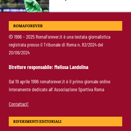
Castro-Roma, messaggio Scudetto: “Non sono
ROMAFOREVER
la riserva di Malen”
©
1996 – 2025 RomaForever.it è una testata giornalistica
registrata presso il Tribunale di Roma n. 82/2024 del
Fofana-Roma, prima offerta respinta: il Lione
20/06/2024
boccia la formula
Direttore responsabile: Melissa Landolina
Manfrè-Roma, nuova era nel vivaio: raccoglie
Dal 19 aprile 1996 romaforever.it è il primo giornale online
l’eredità di Bruno Conti
interamente dedicato all’ Associazione Sportiva Roma
Contattaci!
RIFERIMENTI EDITORIALI