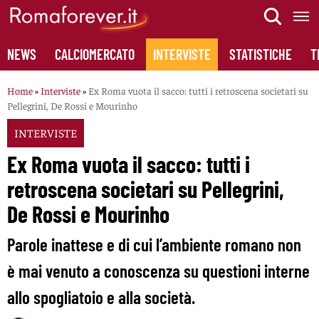
Skip
to
content
NEWS
CALCIOMERCATO
INTERVISTE
STATISTICHE
T
Home
»
Interviste
»
Ex Roma vuota il sacco: tutti i retroscena societari su
Pellegrini, De Rossi e Mourinho
INTERVISTE
Ex Roma vuota il sacco: tutti i
retroscena societari su Pellegrini,
De Rossi e Mourinho
Parole inattese e di cui l’ambiente romano non
è mai venuto a conoscenza su questioni interne
allo spogliatoio e alla società.