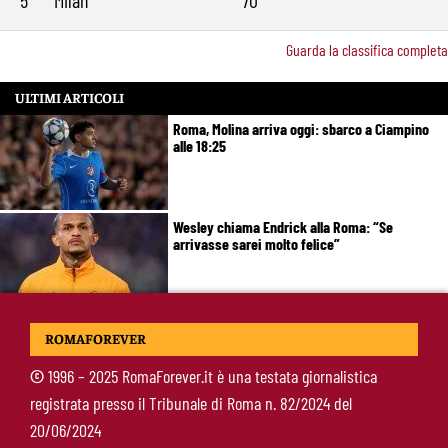
5
Milan
70
Guarda la classifica completa
ULTIMI ARTICOLI
Roma, Molina arriva oggi: sbarco a Ciampino
alle 18:25
Wesley chiama Endrick alla Roma: “Se
arrivasse sarei molto felice”
Roma-Mora, trattativa nella notte: offerti 25
ROMAFOREVER
milioni, cambia la formula con il Porto
©
1996 – 2025 RomaForever.it è una testata giornalistica
registrata presso il Tribunale di Roma n. 82/2024 del
De Rossi si schiera con Gasperini: “Il mercato così devasta tutti“ e poi la
20/06/2024
battuta sulla Roma