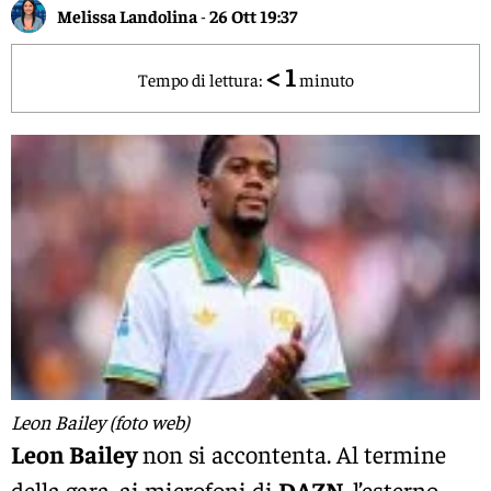
Melissa Landolina
-
26 Ott 19:37
< 1
Tempo di lettura:
minuto
Leon Bailey (foto web)
Leon Bailey
non si accontenta. Al termine
della gara, ai microfoni di
DAZN
, l’esterno