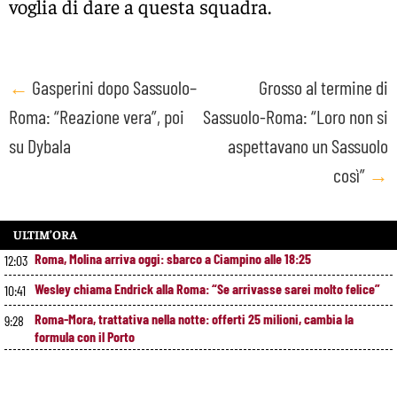
voglia di dare a questa squadra.
Post
←
Gasperini dopo Sassuolo–
Grosso al termine di
Roma: “Reazione vera”, poi
Sassuolo-Roma: “Loro non si
navigation
su Dybala
aspettavano un Sassuolo
così”
→
ULTIM’ORA
Roma, Molina arriva oggi: sbarco a Ciampino alle 18:25
12:03
Wesley chiama Endrick alla Roma: “Se arrivasse sarei molto felice”
10:41
Roma-Mora, trattativa nella notte: offerti 25 milioni, cambia la
9:28
formula con il Porto