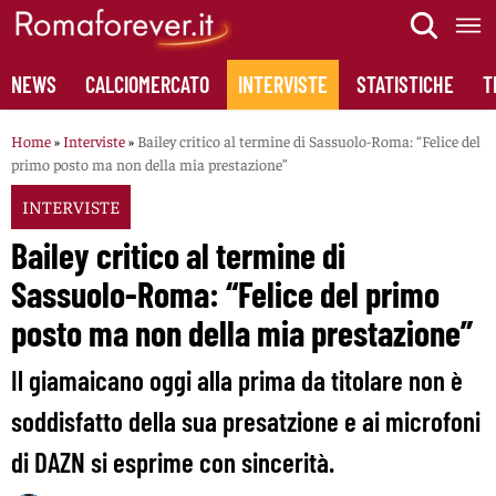
Skip
to
content
NEWS
CALCIOMERCATO
INTERVISTE
STATISTICHE
T
Home
»
Interviste
»
Bailey critico al termine di Sassuolo-Roma: “Felice del
primo posto ma non della mia prestazione”
INTERVISTE
Bailey critico al termine di
Sassuolo-Roma: “Felice del primo
posto ma non della mia prestazione”
Il giamaicano oggi alla prima da titolare non è
soddisfatto della sua presatzione e ai microfoni
di DAZN si esprime con sincerità.