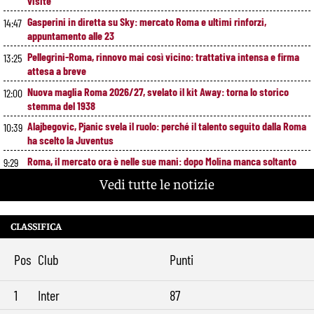
visite
Gasperini in diretta su Sky: mercato Roma e ultimi rinforzi,
14:47
appuntamento alle 23
Pellegrini-Roma, rinnovo mai così vicino: trattativa intensa e firma
13:25
attesa a breve
Nuova maglia Roma 2026/27, svelato il kit Away: torna lo storico
12:00
stemma del 1938
Alajbegovic, Pjanic svela il ruolo: perché il talento seguito dalla Roma
10:39
ha scelto la Juventus
Roma, il mercato ora è nelle sue mani: dopo Molina manca soltanto
9:29
l’ala
Vedi tutte le notizie
CLASSIFICA
Pos
Club
Punti
1
Inter
87