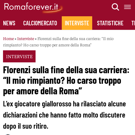
Skip
to
content
NEWS
CALCIOMERCATO
INTERVISTE
STATISTICHE
T
Home
»
Interviste
»
Florenzi sulla fine della sua carriera: “Il mio
rimpianto? Ho carso troppo per amore della Roma”
INTERVISTE
Florenzi sulla fine della sua carriera:
“Il mio rimpianto? Ho carso troppo
per amore della Roma”
L’ex giocatore giallorosso ha rilasciato alcune
dichiarazioni che hanno fatto molto discutere
dopo il suo ritiro.