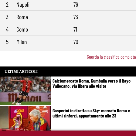
2
Napoli
76
3
Roma
73
4
Como
71
5
Milan
70
Guarda la classifica completa
ULTIMI ARTICOLI
Calciomercato Roma, Kumbulla verso il Rayo
Vallecano: via libera alle visite
Gasperini in diretta su Sky: mercato Roma e
ultimi rinforzi, appuntamento alle 23