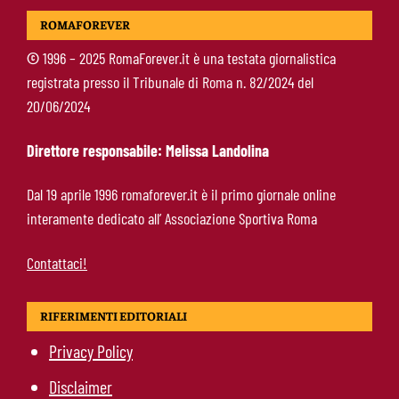
Pellegrini-Roma, rinnovo mai così vicino:
ROMAFOREVER
trattativa intensa e firma attesa a breve
©
1996 – 2025 RomaForever.it è una testata giornalistica
registrata presso il Tribunale di Roma n. 82/2024 del
Nuova maglia Roma 2026/27, svelato il kit
20/06/2024
Away: torna lo storico stemma del 1938
Direttore responsabile: Melissa Landolina
Alajbegovic, Pjanic svela il ruolo: perché il
Dal 19 aprile 1996 romaforever.it è il primo giornale online
talento seguito dalla Roma ha scelto la
interamente dedicato all’ Associazione Sportiva Roma
Juventus
Contattaci!
RIFERIMENTI EDITORIALI
Privacy Policy
Disclaimer