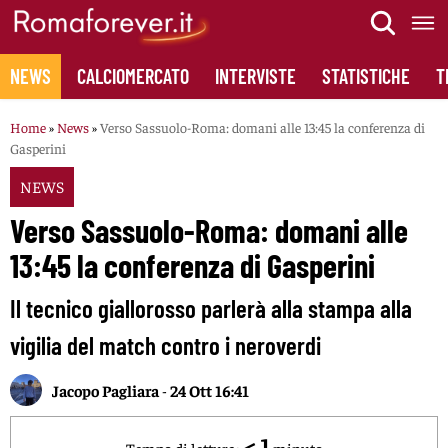
Skip
to
content
NEWS
CALCIOMERCATO
INTERVISTE
STATISTICHE
T
Home
»
News
»
Verso Sassuolo-Roma: domani alle 13:45 la conferenza di
Gasperini
NEWS
Verso Sassuolo-Roma: domani alle
13:45 la conferenza di Gasperini
Il tecnico giallorosso parlerà alla stampa alla
vigilia del match contro i neroverdi
Jacopo Pagliara
-
24 Ott 16:41
< 1
Tempo di lettura:
minuto