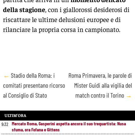
della stagione
, con i giallorossi desiderosi di
riscattare le ultime delusioni europee e di
rilanciare la propria corsa in campionato.
Post
←
Stadio della Roma: i
Roma Primavera, le parole di
comitati presentano ricorso
Mister Guidi alla vigilia del
navigation
al Consiglio di Stato
match contro il Torino
→
ULTIM’ORA
Mercato Roma, Gasperini aspetta ancora il suo trequartista: Nusa
9:32
sfuma, ora Fofana e Gittens