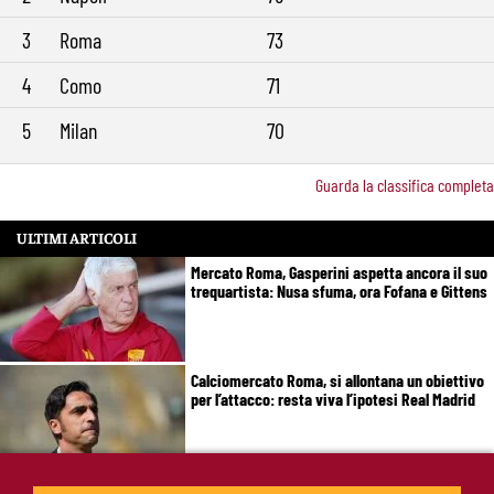
3
Roma
73
4
Como
71
5
Milan
70
Guarda la classifica completa
ULTIMI ARTICOLI
Mercato Roma, Gasperini aspetta ancora il suo
trequartista: Nusa sfuma, ora Fofana e Gittens
Calciomercato Roma, si allontana un obiettivo
per l’attacco: resta viva l’ipotesi Real Madrid
Roma, Cristante fissa gli obiettivi: