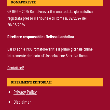
ROMAFOREVER
“Champions priorità. Friedkin fondamentali
per la crescita del club”
©
1996 – 2025 RomaForever.it è una testata giornalistica
registrata presso il Tribunale di Roma n. 82/2024 del
Brighton-Roma: dove vedere l’amichevole in tv
20/06/2024
e streaming, orario e probabili formazioni
Direttore responsabile: Melissa Landolina
Svilar-Roma, promessa sul futuro: “Qui sto
Dal 19 aprile 1996 romaforever.it è il primo giornale online
bene, voglio restare”
interamente dedicato all’ Associazione Sportiva Roma
Contattaci!
RIFERIMENTI EDITORIALI
Privacy Policy
Disclaimer