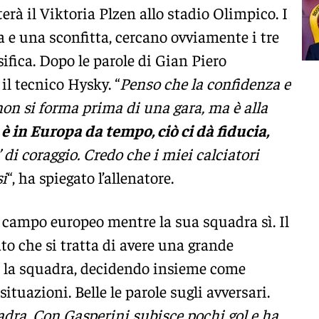
rà il Viktoria Plzen allo stadio Olimpico. I
ia e una sconfitta, cercano ovviamente i tre
sifica. Dopo le parole di Gian Piero
il tecnico Hysky. “
Penso che la confidenza e
non si forma prima di una gara, ma è alla
 è in Europa da tempo, ciò ci dà fiducia,
di coraggio. Credo che i miei calciatori
si
“, ha spiegato l’allenatore.
campo europeo mentre la sua squadra sì. Il
ato che si tratta di avere una grande
e la squadra, decidendo insieme come
situazioni. Belle le parole sugli avversari.
dra. Con Gasperini subisce pochi gol e ha