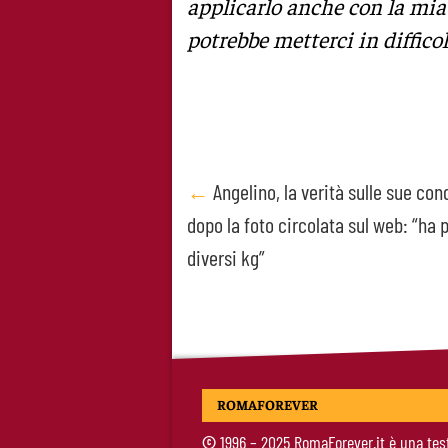
applicarlo anche con la mia
potrebbe metterci in diffico
Post
←
Angelino, la verità sulle sue con
dopo la foto circolata sul web: “ha 
navigation
diversi kg”
ROMAFOREVER
©
1996 – 2025 RomaForever.it è una tes