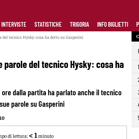
INTERVISTE
STATISTICHE
TRIGORIA
INFO BIGLIETTI
P
C
e del tecnico Hysky: cosa ha detto su Gasperini
e parole del tecnico Hysky: cosa ha
ore dalla partita ha parlato anche il tecnico
 sue parole su Gasperini
:10
< 1
po di lettura:
minuto