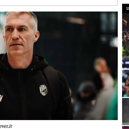
U
ver.it