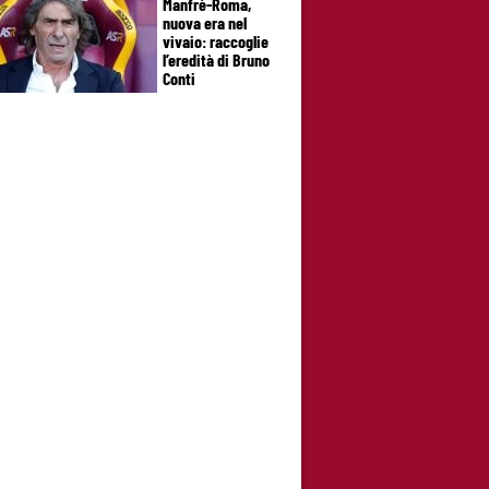
Manfrè-Roma,
nuova era nel
vivaio: raccoglie
l’eredità di Bruno
Conti