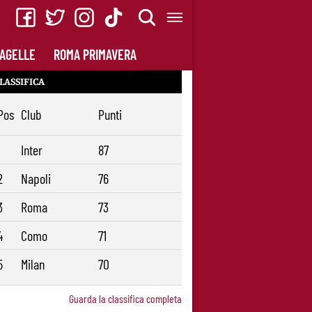
AGELLE
ROMA PRIMAVERA
LASSIFICA
Pos
Club
Punti
1
Inter
87
2
Napoli
76
3
Roma
73
4
Como
71
5
Milan
70
Guarda la classifica completa