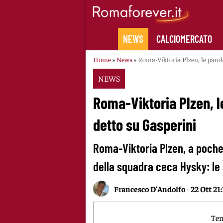
Skip
to
content
NEWS
CALCIOMERCATO
Home
»
News
»
Roma-Viktoria Plzen, le parol
NEWS
Roma-Viktoria Plzen, l
detto su Gasperini
Roma-Viktoria Plzen, a poche 
della squadra ceca Hysky: le
Francesco D'Andolfo
-
22 Ott 21
Tem