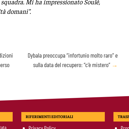
 squadra. Mi ha impressionato Soulé,
ltà domani”.
dizioni
Dybala preoccupa “infortunio molto raro” e
perso
sulla data del recupero: “c’è mistero”
→
RIFERIMENTI EDITORIALI
TRAS
tata
Privacy Policy
Prop