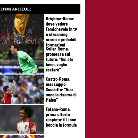
LTIMI ARTICOLI
Brighton-Roma:
dove vedere
l’amichevole in tv
e streaming,
orario e probabili
formazioni
Svilar-Roma,
promessa sul
futuro: “Qui sto
bene, voglio
restare”
Castro-Roma,
messaggio
Scudetto: “Non
sono la riserva di
Malen”
Fofana-Roma,
prima offerta
respinta: il Lione
boccia la formula