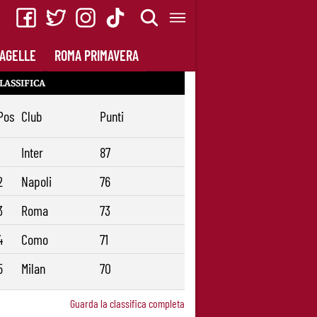
AGELLE
ROMA PRIMAVERA
LASSIFICA
Pos
Club
Punti
1
Inter
87
2
Napoli
76
3
Roma
73
4
Como
71
5
Milan
70
Guarda la classifica completa