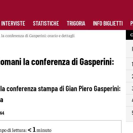
INTERVISTE
STATISTICHE
TRIGORIA
INFO BIGLIETTI
P
C
a conferenza di Gasperini: orario e dettagli
omani la conferenza di Gasperini:
la conferenza stampa di Gian Piero Gasperini:
la
:44
< 1
po di lettura:
minuto