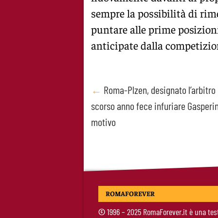
sempre la possibilità di ri
puntare alle prime posizioni
anticipate dalla competizio
Post
←
Roma-Plzen, designato l’arbitro 
scorso anno fece infuriare Gasperini
navigation
motivo
ROMAFOREVER
©
1996 – 2025 RomaForever.it è una tes