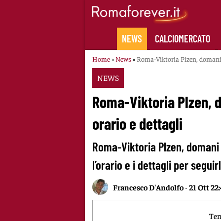
Skip
to
content
NEWS
CALCIOMERCATO
Home
»
News
»
Roma-Viktoria Plzen, domani l
NEWS
Roma-Viktoria Plzen, d
orario e dettagli
Roma-Viktoria Plzen, domani 
l’orario e i dettagli per seguir
Francesco D'Andolfo
-
21 Ott 22
Tem