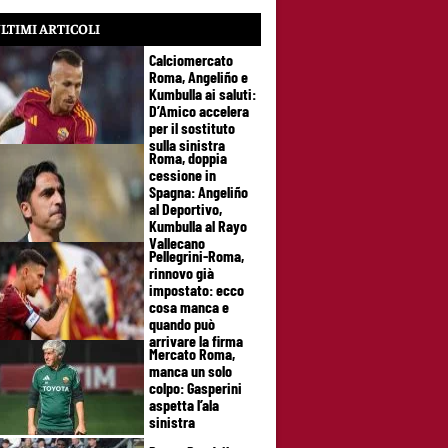
LTIMI ARTICOLI
Calciomercato
Roma, Angeliño e
Kumbulla ai saluti:
D’Amico accelera
per il sostituto
sulla sinistra
Roma, doppia
cessione in
Spagna: Angeliño
al Deportivo,
Kumbulla al Rayo
Vallecano
Pellegrini-Roma,
rinnovo già
impostato: ecco
cosa manca e
quando può
arrivare la firma
Mercato Roma,
manca un solo
colpo: Gasperini
aspetta l’ala
sinistra