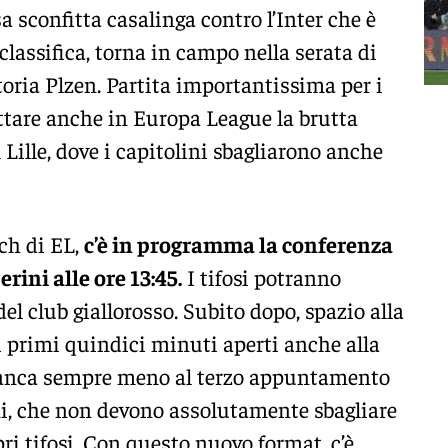
 sconfitta casalinga contro l’Inter che è
classifica, torna in campo nella serata di
ktoria Plzen. Partita importantissima per i
attare anche in Europa League la brutta
 Lille, dove i capitolini sbagliarono anche
tch di EL,
c’è in programma la conferenza
ini alle ore 13:45.
I tifosi potranno
 del club giallorosso. Subito dopo, spazio alla
n i primi quindici minuti aperti anche alla
anca sempre meno al terzo appuntamento
i, che non devono assolutamente sbagliare
i tifosi. Con questo nuovo format, c’è