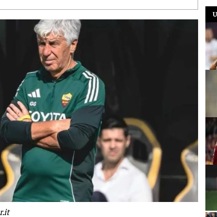
U
.it