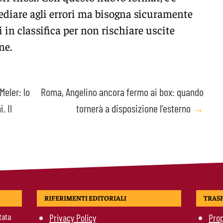
mediare agli errori ma bisogna sicuramente
 in classifica per non rischiare uscite
ne.
Meler: lo
Roma, Angelino ancora fermo ai box: quando
. Il
tornerà a disposizione l’esterno
→
RIFERIMENTI EDITORIALI
TRAS
tata
Privacy Policy
Prop