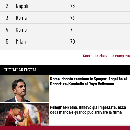
2
Napoli
76
3
Roma
73
4
Como
71
5
Milan
70
Guarda la classifica completa
ULTIMI ARTICOLI
Roma, doppia cessione in Spagna: Angeliño al
Deportivo, Kumbulla al Rayo Vallecano
Pellegrini-Roma, rinnovo già impostato: ecco
cosa manca e quando può arrivare la firma