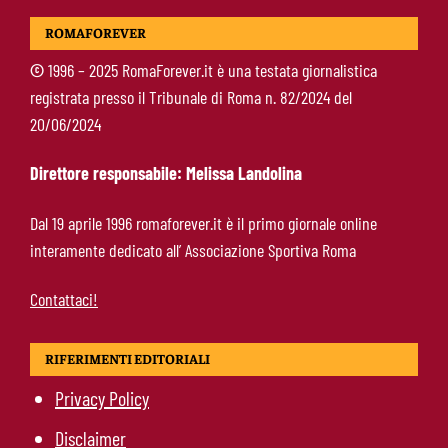
Mercato Roma, manca un solo colpo: Gasperini
ROMAFOREVER
aspetta l’ala sinistra
©
1996 – 2025 RomaForever.it è una testata giornalistica
registrata presso il Tribunale di Roma n. 82/2024 del
Roma-Read, il retroscena: rifiutati 29 milioni e
20/06/2024
il 10% sulla rivendita
Direttore responsabile: Melissa Landolina
Roma-Molina, il colpo di D’Amico è geniale:
Dal 19 aprile 1996 romaforever.it è il primo giornale online
qualità ed esperienza a un prezzo da
interamente dedicato all’ Associazione Sportiva Roma
occasione
Contattaci!
RIFERIMENTI EDITORIALI
Privacy Policy
Disclaimer