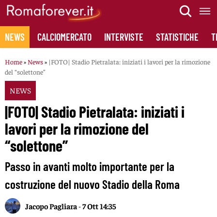
Skip
to
content
NEWS
CALCIOMERCATO
INTERVISTE
STATISTICHE
T
Home
»
News
»
|FOTO| Stadio Pietralata: iniziati i lavori per la rimozione
del “solettone”
NEWS
|FOTO| Stadio Pietralata: iniziati i
lavori per la rimozione del
“solettone”
Passo in avanti molto importante per la
costruzione del nuovo Stadio della Roma
Jacopo Pagliara
-
7 Ott 14:35