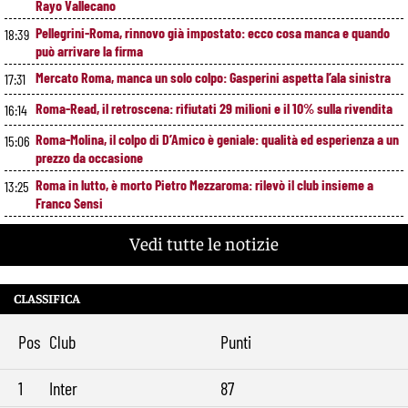
Rayo Vallecano
Pellegrini-Roma, rinnovo già impostato: ecco cosa manca e quando
18:39
può arrivare la firma
Mercato Roma, manca un solo colpo: Gasperini aspetta l’ala sinistra
17:31
Roma-Read, il retroscena: rifiutati 29 milioni e il 10% sulla rivendita
16:14
Roma-Molina, il colpo di D’Amico è geniale: qualità ed esperienza a un
15:06
prezzo da occasione
Roma in lutto, è morto Pietro Mezzaroma: rilevò il club insieme a
13:25
Franco Sensi
Roma, segnali di crescita contro il Newport: cosa ha funzionato e
11:49
Vedi tutte le notizie
cosa va ancora migliorato
Roma, offerta da 12 milioni per Cacciamani: il Torino alza il muro
10:39
CLASSIFICA
Roma-Molina, trattativa in avanzamento: sul tavolo 17 milioni per
9:29
l’argentino
Pos
Club
Punti
1
Inter
87