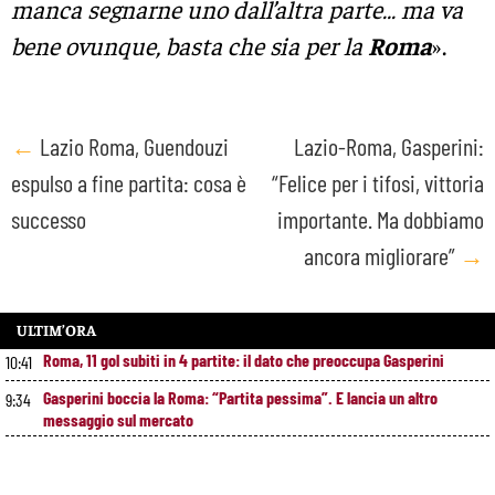
manca segnarne uno dall’altra parte… ma va
bene ovunque, basta che sia per la
Roma
».
Post
←
Lazio Roma, Guendouzi
Lazio-Roma, Gasperini:
espulso a fine partita: cosa è
“Felice per i tifosi, vittoria
navigation
successo
importante. Ma dobbiamo
ancora migliorare”
→
ULTIM’ORA
Roma, 11 gol subiti in 4 partite: il dato che preoccupa Gasperini
10:41
Gasperini boccia la Roma: “Partita pessima”. E lancia un altro
9:34
messaggio sul mercato