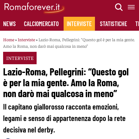
Skip
to
content
NEWS
CALCIOMERCATO
INTERVISTE
STATISTICHE
T
Home
»
Interviste
»
Lazio-Roma, Pellegrini: “Questo gol è per la mia gente.
Amo la Roma, non darò mai qualcosa in meno”
INTERVISTE
Lazio-Roma, Pellegrini: “Questo gol
è per la mia gente. Amo la Roma,
non darò mai qualcosa in meno”
Il capitano giallorosso racconta emozioni,
legami e senso di appartenenza dopo la rete
decisiva nel derby.