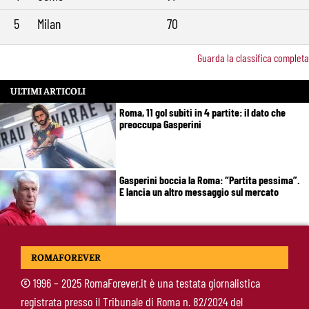
5
Milan
70
Guarda la classifica completa
ULTIMI ARTICOLI
Roma, 11 gol subiti in 4 partite: il dato che
preoccupa Gasperini
Gasperini boccia la Roma: “Partita pessima”.
E lancia un altro messaggio sul mercato
Roma, termina il tour britannico: Gasperini
ROMAFOREVER
concede due giorni di riposo, poi testa alla
Fiorentina
©
1996 – 2025 RomaForever.it è una testata giornalistica
registrata presso il Tribunale di Roma n. 82/2024 del