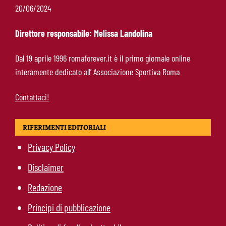
Roma, Gasperini lancia l’allarme dopo il
20/06/2024
Brighton: “Ci manca qualcosa. Cessioni?
Chiedete alla società”
Direttore responsabile: Melissa Landolina
Roma-Cacciamani, Cairo alza il muro ma lascia
Dal 19 aprile 1996 romaforever.it è il primo giornale online
uno spiraglio: “Dipende dalle offerte”
interamente dedicato all’ Associazione Sportiva Roma
Contattaci!
RIFERIMENTI EDITORIALI
Privacy Policy
Disclaimer
Redazione
Principi di pubblicazione