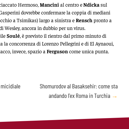
acciaccato Hermoso,
Mancini
al centro e
Ndicka
sul
Gasperini dovrebbe confermare la coppia di mediani
cchio a Tsimikas) largo a sinistra e
Rensch
pronto a
 di Wesley, ancora in dubbio per un virus.
bile
Soulé
, è previsto il rientro dal primo minuto di
ta la concorrenza di Lorenzo Pellegrini e di El Aynaoui,
tacco, invece, spazio a
Ferguson
come unica punta.
 micidiale
Shomurodov al Basaksehir: come sta
andando l’ex Roma in Turchia
→