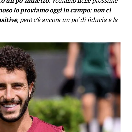
oso lo proviamo oggi in campo
:
non ci
sitive
, però c’è ancora un po’ di fiducia e la