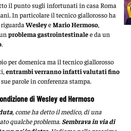
tto il punto sugli infortunati in casa Roma
ani. In particolare il tecnico giallorosso ha
e riguarda
Wesley
e
Mario Hermoso
,
 un
problema gastrointestinale
e da un
o
.
io per domenica ma il tecnico giallorosso
i,
entrambi verranno infatti valutati fino
 sue parole in conferenza stampa.
 condizione di Wesley ed Hermoso
aduta
, come ha detto il medico, di una
reato qualche problema.
Sembrava in via di
o un po’ indietro.
Vediamo nelle prossime