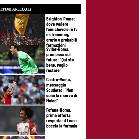
LTIMI ARTICOLI
Brighton-Roma:
dove vedere
l’amichevole in tv
e streaming,
orario e probabili
formazioni
Svilar-Roma,
promessa sul
futuro: “Qui sto
bene, voglio
restare”
Castro-Roma,
messaggio
Scudetto: “Non
sono la riserva di
Malen”
Fofana-Roma,
prima offerta
respinta: il Lione
boccia la formula