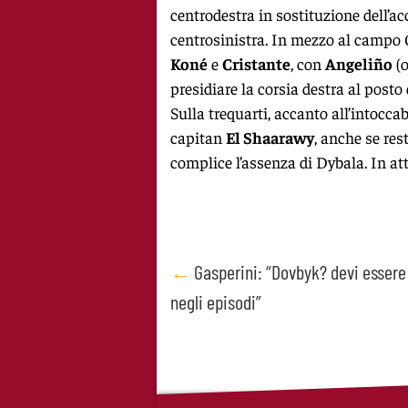
centrodestra in sostituzione dell’
centrosinistra. In mezzo al campo 
Koné
e
Cristante
, con
Angeliño
(o
presidiare la corsia destra al posto
Sulla trequarti, accanto all’intocca
capitan
El Shaarawy
, anche se res
complice l’assenza di Dybala. In at
Post
←
Gasperini: “Dovbyk? devi essere
negli episodi”
navigation