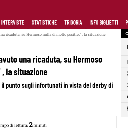
INTERVISTE
STATISTICHE
TRIGORIA
INFO BIGLIETTI
P
C
na ricaduta, su Hermoso nulla di molto positivo” , la situazione
 avuto una ricaduta, su Hermoso
 , la situazione
 il punto sugli infortunati in vista del derby di
2
mpo di lettura:
minuti