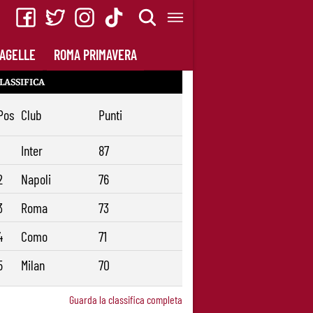
AGELLE
ROMA PRIMAVERA
LASSIFICA
Pos
Club
Punti
1
Inter
87
2
Napoli
76
3
Roma
73
4
Como
71
5
Milan
70
Guarda la classifica completa