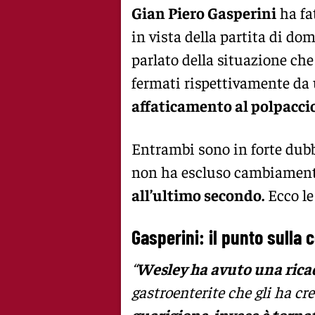
Gian Piero Gasperini
ha fa
in vista della partita di dom
parlato della situazione ch
fermati rispettivamente da
affaticamento al polpacci
Entrambi sono in forte dubb
non ha escluso cambiament
all’ultimo secondo.
Ecco le
Gasperini: il punto sulla
“
Wesley ha avuto una ric
gastroenterite che gli ha c
guarigione, invece è tornat