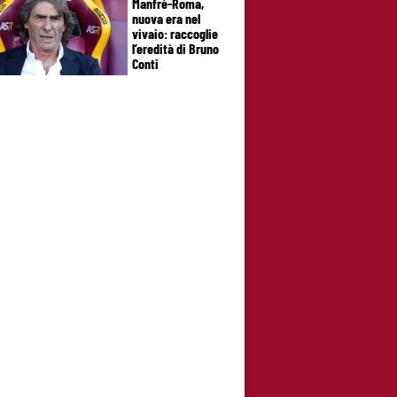
Manfrè-Roma,
nuova era nel
vivaio: raccoglie
l’eredità di Bruno
Conti