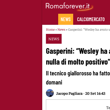
Skip
to
content
NEWS
CALCIOMERCATO
Home
»
News
»
Gasperini: “Wesley ha avuto u
NEWS
Gasperini: “Wesley ha
nulla di molto positivo”
Il tecnico giallorosso ha fatto
domani
Jacopo Pagliara
-
20 Set 16:43
Te