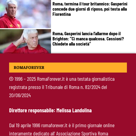
Roma, termina il tour britannico: Gasperini
concede due giorni di riposo, poi testa alla
Fiorentina
Roma, Gasperini lancia l’allarme dopo il
Brighton: “Ci manca qualcosa. Cessioni?
Chiedete alla società”
Roma-Cacciamani, Cairo alza il muro ma lascia
ROMAFOREVER
uno spiraglio: “Dipende dalle offerte”
©
1996 – 2025 RomaForever.it è una testata giornalistica
registrata presso il Tribunale di Roma n. 82/2024 del
Brighton-Roma 3-0, brusco stop per Gasperini:
20/06/2024
attacco sterile e difesa troppo fragile
Direttore responsabile: Melissa Landolina
McKennie sorprende tutti: “Il mio idolo era
Dal 19 aprile 1996 romaforever.it è il primo giornale online
Totti, soprattutto per la sua fedeltà”
interamente dedicato all’ Associazione Sportiva Roma