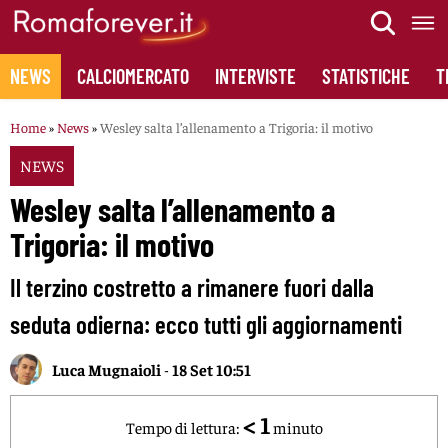
Skip
to
content
NEWS
CALCIOMERCATO
INTERVISTE
STATISTICHE
T
Home
»
News
»
Wesley salta l’allenamento a Trigoria: il motivo
NEWS
Wesley salta l’allenamento a
Trigoria: il motivo
Il terzino costretto a rimanere fuori dalla
seduta odierna: ecco tutti gli aggiornamenti
Luca Mugnaioli
-
18 Set 10:51
< 1
Tempo di lettura:
minuto