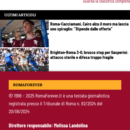
Guarda la classifica completa
ULTIMI ARTICOLI
Roma-Cacciamani, Cairo alza il muro ma lascia
uno spiraglio: “Dipende dalle offerte”
Brighton-Roma 3-0, brusco stop per Gasperini:
attacco sterile e difesa troppo fragile
McKennie sorprende tutti: “Il mio idolo era
ROMAFOREVER
Totti, soprattutto per la sua fedeltà”
©
1996 – 2025 RomaForever.it è una testata giornalistica
registrata presso il Tribunale di Roma n. 82/2024 del
Roma-Endrick, Gasperini ci prova davvero:
20/06/2024
contatti avviati, ma il brasiliano frena
Direttore responsabile: Melissa Landolina