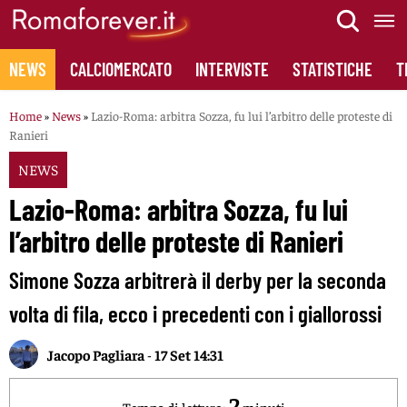
Skip
to
content
NEWS
CALCIOMERCATO
INTERVISTE
STATISTICHE
T
Home
»
News
»
Lazio-Roma: arbitra Sozza, fu lui l’arbitro delle proteste di
Ranieri
NEWS
Lazio-Roma: arbitra Sozza, fu lui
l’arbitro delle proteste di Ranieri
Simone Sozza arbitrerà il derby per la seconda
volta di fila, ecco i precedenti con i giallorossi
Jacopo Pagliara
-
17 Set 14:31
2
Tempo di lettura:
minuti