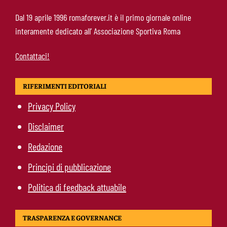
Molina-Roma, arrivo oggi: il passaporto può
Dal 19 aprile 1996 romaforever.it è il primo giornale online
sbloccare un altro colpo
interamente dedicato all’ Associazione Sportiva Roma
Contattaci!
RIFERIMENTI EDITORIALI
Privacy Policy
Disclaimer
Redazione
Principi di pubblicazione
Politica di feedback attuabile
TRASPARENZA E GOVERNANCE