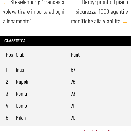
Post
←
Stekelenburg: “Francesco
Derby: pronto il piano
voleva tirare in porta ad ogni
sicurezza, 1000 agenti e
navigation
allenamento”
modifiche alla viabilità
→
CLASSIFICA
Pos
Club
Punti
1
Inter
87
2
Napoli
76
3
Roma
73
4
Como
71
5
Milan
70