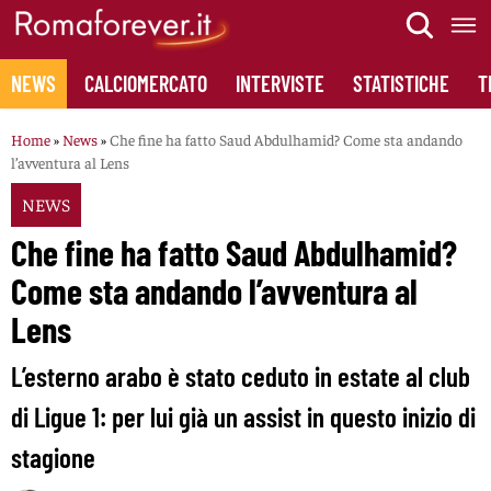
Skip
to
content
NEWS
CALCIOMERCATO
INTERVISTE
STATISTICHE
T
Home
»
News
»
Che fine ha fatto Saud Abdulhamid? Come sta andando
l’avventura al Lens
NEWS
Che fine ha fatto Saud Abdulhamid?
Come sta andando l’avventura al
Lens
L’esterno arabo è stato ceduto in estate al club
di Ligue 1: per lui già un assist in questo inizio di
stagione