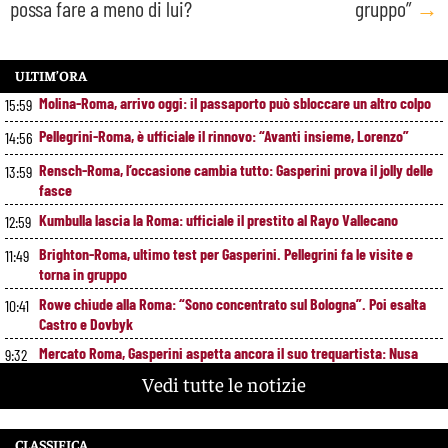
possa fare a meno di lui?
gruppo”
→
ULTIM’ORA
Molina-Roma, arrivo oggi: il passaporto può sbloccare un altro colpo
15:59
Pellegrini-Roma, è ufficiale il rinnovo: “Avanti insieme, Lorenzo”
14:56
Rensch-Roma, l’occasione cambia tutto: Gasperini prova il jolly delle
13:59
fasce
Kumbulla lascia la Roma: ufficiale il prestito al Rayo Vallecano
12:59
Brighton-Roma, ultimo test per Gasperini. Pellegrini fa le visite e
11:49
torna in gruppo
Rowe chiude alla Roma: “Sono concentrato sul Bologna”. Poi esalta
10:41
Castro e Dovbyk
Mercato Roma, Gasperini aspetta ancora il suo trequartista: Nusa
9:32
sfuma, ora Fofana e Gittens
Vedi tutte le notizie
CLASSIFICA