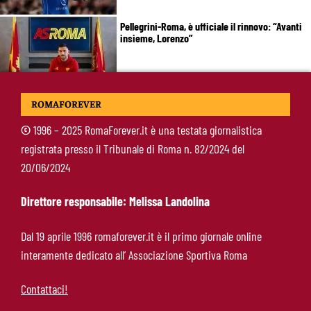
Pellegrini-Roma, è ufficiale il rinnovo: “Avanti
insieme, Lorenzo”
Rensch-Roma, l’occasione cambia tutto:
ROMAFOREVER
Gasperini prova il jolly delle fasce
©
1996 – 2025 RomaForever.it è una testata giornalistica
registrata presso il Tribunale di Roma n. 82/2024 del
Kumbulla lascia la Roma: ufficiale il prestito al
20/06/2024
Rayo Vallecano
Direttore responsabile: Melissa Landolina
Brighton-Roma, ultimo test per Gasperini.
Dal 19 aprile 1996 romaforever.it è il primo giornale online
Pellegrini fa le visite e torna in gruppo
interamente dedicato all’ Associazione Sportiva Roma
Contattaci!