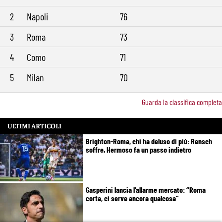
2
Napoli
76
3
Roma
73
4
Como
71
5
Milan
70
Guarda la classifica completa
ULTIMI ARTICOLI
Brighton-Roma, chi ha deluso di più: Rensch
soffre, Hermoso fa un passo indietro
Gasperini lancia l’allarme mercato: “Roma
corta, ci serve ancora qualcosa”