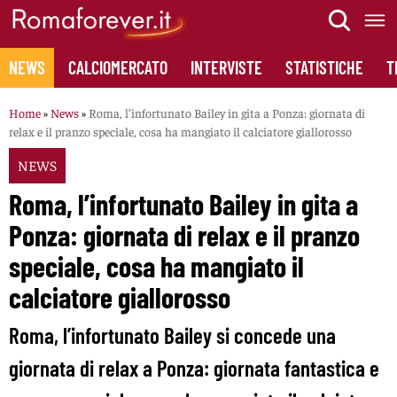
Skip
to
content
NEWS
CALCIOMERCATO
INTERVISTE
STATISTICHE
T
Home
»
News
»
Roma, l’infortunato Bailey in gita a Ponza: giornata di
relax e il pranzo speciale, cosa ha mangiato il calciatore giallorosso
NEWS
Roma, l’infortunato Bailey in gita a
Ponza: giornata di relax e il pranzo
speciale, cosa ha mangiato il
calciatore giallorosso
Roma, l’infortunato Bailey si concede una
giornata di relax a Ponza: giornata fantastica e