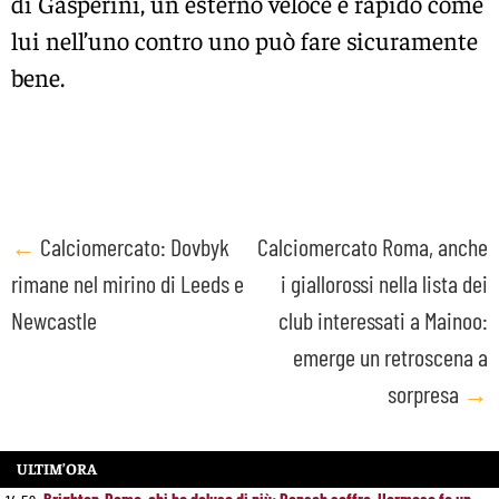
di Gasperini, un esterno veloce e rapido come
lui nell’uno contro uno può fare sicuramente
bene.
Post
←
Calciomercato: Dovbyk
Calciomercato Roma, anche
rimane nel mirino di Leeds e
i giallorossi nella lista dei
navigation
Newcastle
club interessati a Mainoo:
emerge un retroscena a
sorpresa
→
ULTIM’ORA
Brighton-Roma, chi ha deluso di più: Rensch soffre, Hermoso fa un