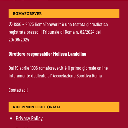
Roma, Fofana si complica: spunta Mbaye in
ROMAFOREVER
prestito. Restano vive le piste Endrick e
Gittens
©
1996 – 2025 RomaForever.it è una testata giornalistica
registrata presso il Tribunale di Roma n. 82/2024 del
Pellegrini, Gasperini frena il rientro: “Ci vorrà
20/06/2024
almeno un mese”
Direttore responsabile: Melissa Landolina
Roma, 11 gol subiti in 4 partite: il dato che
Dal 19 aprile 1996 romaforever.it è il primo giornale online
preoccupa Gasperini
interamente dedicato all’ Associazione Sportiva Roma
Contattaci!
RIFERIMENTI EDITORIALI
Privacy Policy