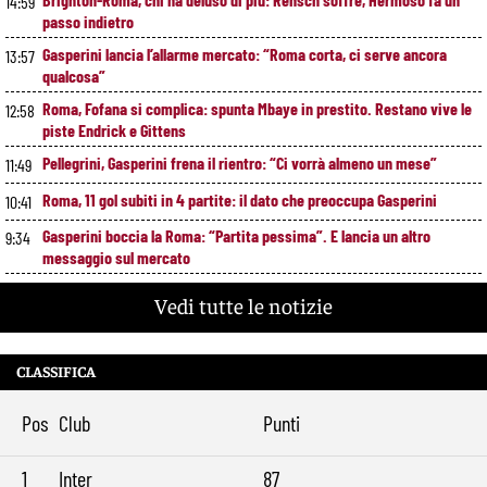
14:59
passo indietro
Gasperini lancia l’allarme mercato: “Roma corta, ci serve ancora
13:57
qualcosa”
Roma, Fofana si complica: spunta Mbaye in prestito. Restano vive le
12:58
piste Endrick e Gittens
Pellegrini, Gasperini frena il rientro: “Ci vorrà almeno un mese”
11:49
Roma, 11 gol subiti in 4 partite: il dato che preoccupa Gasperini
10:41
Gasperini boccia la Roma: “Partita pessima”. E lancia un altro
9:34
messaggio sul mercato
Vedi tutte le notizie
CLASSIFICA
Pos
Club
Punti
1
Inter
87