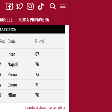
AGELLE
ROMA PRIMAVERA
LASSIFICA
Pos
Club
Punti
1
Inter
87
2
Napoli
76
3
Roma
73
4
Como
71
5
Milan
70
Guarda la classifica completa