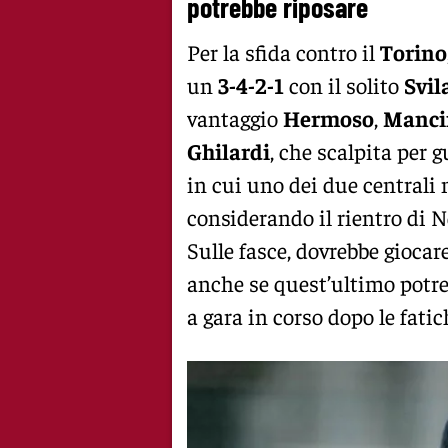
potrebbe riposare
Per la sfida contro il
Torino
un
3-4-2-1
con il solito
Svil
vantaggio
Hermoso
,
Manci
Ghilardi
, che scalpita per 
in cui uno dei due centrali 
considerando il rientro di N
Sulle fasce, dovrebbe giocar
anche se quest’ultimo potre
a gara in corso dopo le fatic