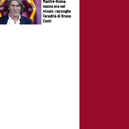
Manfrè-Roma,
nuova era nel
vivaio: raccoglie
l’eredità di Bruno
Conti