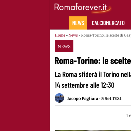
Skip
to
content
NEWS
CALCIOMERCATO
Home
»
News
»
Roma-Torino: le scelte di Gas
NEWS
Roma-Torino: le scelte
La Roma sfiderà il Torino nel
14 settembre alle 12:30
Jacopo Pagliara
-
5 Set 17:31
Te