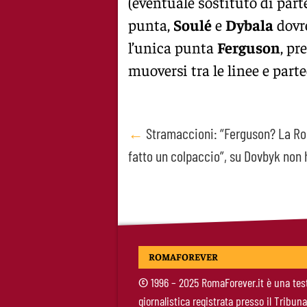
(eventuale sostituto di part
punta,
Soulé
e
Dybala
dovre
l’unica punta
Ferguson
, pr
muoversi tra le linee e parte
Post
←
Stramaccioni: “Ferguson? La R
fatto un colpaccio”, su Dovbyk non 
navigation
ROMAFOREVER
©
1996 – 2025 RomaForever.it è una tes
giornalistica registrata presso il Tribuna