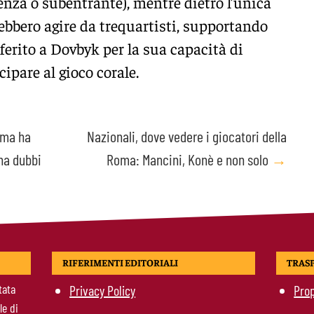
enza o subentrante), mentre dietro l’unica
bbero agire da trequartisti, supportando
eferito a Dovbyk per la sua capacità di
cipare al gioco corale.
oma ha
Nazionali, dove vedere i giocatori della
ha dubbi
Roma: Mancini, Konè e non solo
→
RIFERIMENTI EDITORIALI
TRAS
tata
Privacy Policy
Prop
le di