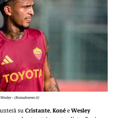
Wesley – (Romaforever.it)
punterà su
Cristante
,
Koné
e
Wesley