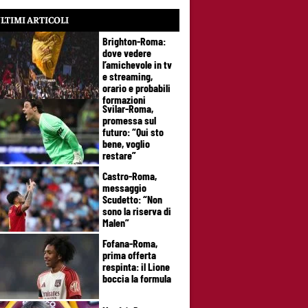
LTIMI ARTICOLI
Brighton-Roma:
dove vedere
l’amichevole in tv
e streaming,
orario e probabili
formazioni
Svilar-Roma,
promessa sul
futuro: “Qui sto
bene, voglio
restare”
Castro-Roma,
messaggio
Scudetto: “Non
sono la riserva di
Malen”
Fofana-Roma,
prima offerta
respinta: il Lione
boccia la formula