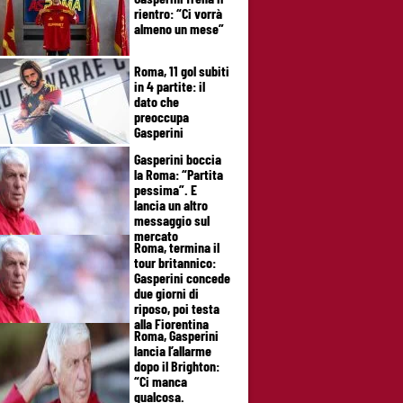
rientro: “Ci vorrà
almeno un mese”
Roma, 11 gol subiti
in 4 partite: il
dato che
preoccupa
Gasperini
Gasperini boccia
la Roma: “Partita
pessima”. E
lancia un altro
messaggio sul
mercato
Roma, termina il
tour britannico:
Gasperini concede
due giorni di
riposo, poi testa
alla Fiorentina
Roma, Gasperini
lancia l’allarme
dopo il Brighton:
“Ci manca
qualcosa.