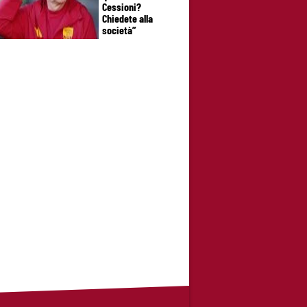
Cessioni?
Chiedete alla
società”