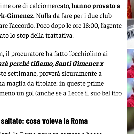
ime ore di calciomercato,
hanno provato a
yk-Gimenez.
Nulla da fare per i due club
re l’accordo. Poco dopo le ore 18:00, l’agente
to lo stop della trattativa.
 il procuratore ha fatto l’occhiolino ai
rà perché tifiamo, Santi Gimenez x
ste settimane, proverà sicuramente a
na maglia da titolare: in queste prime
eno un gol (anche se a Lecce il suo bel tiro
altato: cosa voleva la Roma
ioni, la Roma per non restare a bocca