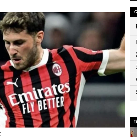
C
U
t