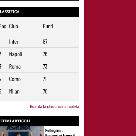
LASSIFICA
Pos
Club
Punti
1
Inter
87
2
Napoli
76
3
Roma
73
4
Como
71
5
Milan
70
Guarda la classifica completa
LTIMI ARTICOLI
Pellegrini,
Gasperini frena il