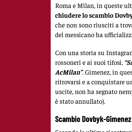
Roma e Milan, in queste ult
chiudere lo scambio Dovb
che non sono riusciti a trova
del messicano ha ufficializza
Con una storia su Instagram,
rossoneri e ai suoi tifosi.
“Sa
AcMilan”
. Gimenez, in que
ritrovarsi e a conquistare u
uscite, non ha segnato nemm
è stato annullato).
Scambio Dovbyk-Gimenez s
Secondo le ultime ricostruz