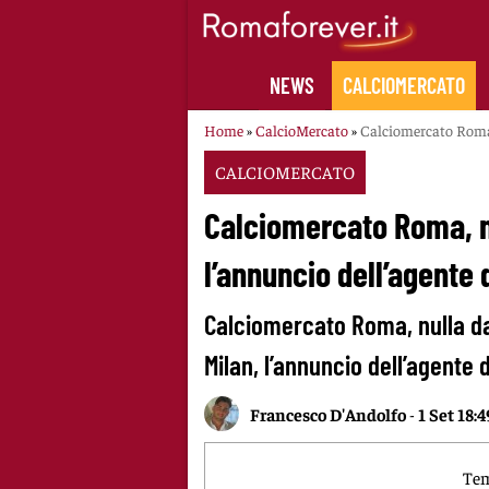
Skip
to
content
NEWS
CALCIOMERCATO
Home
»
CalcioMercato
»
Calciomercato Roma,
CALCIOMERCATO
Calciomercato Roma, n
l’annuncio dell’agente
Calciomercato Roma, nulla da
Milan, l’annuncio dell’agente
Francesco D'Andolfo
-
1 Set 18:4
Tem