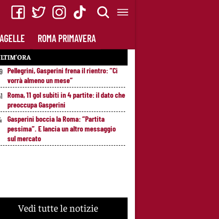
AGELLE
ROMA PRIMAVERA
LTIM’ORA
Pellegrini, Gasperini frena il rientro: “Ci
49
vorrà almeno un mese”
Roma, 11 gol subiti in 4 partite: il dato che
41
preoccupa Gasperini
Gasperini boccia la Roma: “Partita
4
pessima”. E lancia un altro messaggio
sul mercato
Vedi tutte le notizie