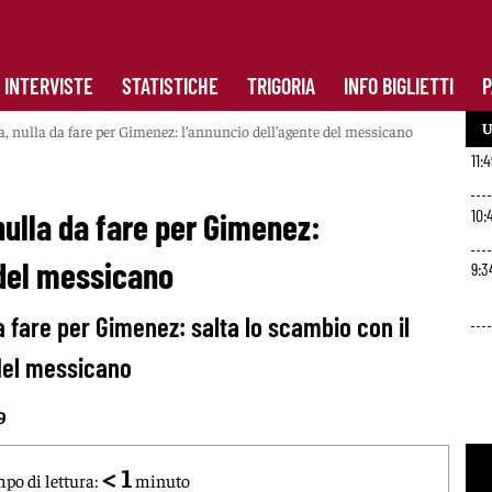
INTERVISTE
STATISTICHE
TRIGORIA
INFO BIGLIETTI
P
U
 nulla da fare per Gimenez: l’annuncio dell’agente del messicano
11:
10:
ulla da fare per Gimenez:
 del messicano
9:3
 fare per Gimenez: salta lo scambio con il
 del messicano
9
< 1
po di lettura:
minuto