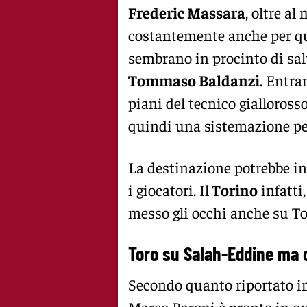
Frederic Massara
, oltre al
costantemente anche per que
sembrano in procinto di sal
Tommaso Baldanzi
. Entra
piani del tecnico gialloross
quindi una sistemazione per
La destinazione potrebbe in
i giocatori. Il
Torino
infatti
messo gli occhi anche su T
Toro su Salah-Eddine ma 
Secondo quanto riportato in
Marco Baroni è pronto in qu