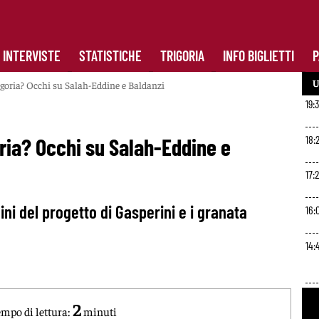
INTERVISTE
STATISTICHE
TRIGORIA
INFO BIGLIETTI
P
U
rigoria? Occhi su Salah-Eddine e Baldanzi
19:
18:2
oria? Occhi su Salah-Eddine e
17:
ini del progetto di Gasperini e i granata
16:
14:
13:
2
mpo di lettura:
minuti