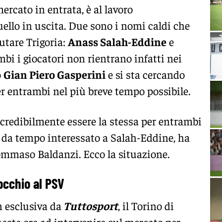
 mercato in entrata, è al lavoro
llo in uscita. Due sono i nomi caldi che
utare Trigoria:
Anass Salah-Eddine
e
mbi i giocatori non rientrano infatti nei
o
Gian Piero Gasperini
e si sta cercando
 entrambi nel più breve tempo possibile.
credibilmente essere la stessa per entrambi
, da tempo interessato a Salah-Eddine, ha
ommaso Baldanzi. Ecco la situazione.
occhio al PSV
 esclusiva da
Tuttosport
, il Torino di
este ore ad intervenire sul mercato per