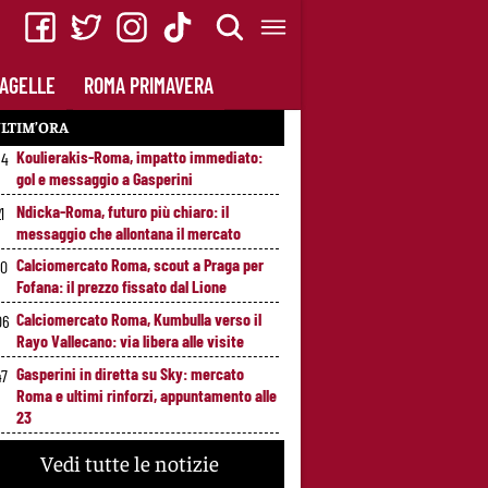
AGELLE
ROMA PRIMAVERA
LTIM’ORA
Koulierakis-Roma, impatto immediato:
34
gol e messaggio a Gasperini
Ndicka-Roma, futuro più chiaro: il
1
messaggio che allontana il mercato
Calciomercato Roma, scout a Praga per
20
Fofana: il prezzo fissato dal Lione
Calciomercato Roma, Kumbulla verso il
06
Rayo Vallecano: via libera alle visite
Gasperini in diretta su Sky: mercato
47
Roma e ultimi rinforzi, appuntamento alle
23
Pellegrini-Roma, rinnovo mai così vicino:
25
Vedi tutte le notizie
trattativa intensa e firma attesa a breve