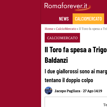
Skip
to
content
NEWS
CALCIOMERCATO
Home
»
CalcioMercato
»
Il Toro fa spesa a T
CALCIOMERCATO
Il Toro fa spesa a Trig
Baldanzi
I due giallorossi sono ai marg
tentano il doppio colpo
Jacopo Pagliara
-
27 Ago 14:19
Te