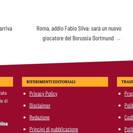
arriva
Roma, addio Fabio Silva: sarà un nuovo
giocatore del Borussia Dortmund
→
RIFERIMENTI EDITORIALI
TRAS
tata
Privacy Policy
Prop
le di
Disclaimer
Poli
Redazione
Codi
lina
Principi di pubblicazione
Poli