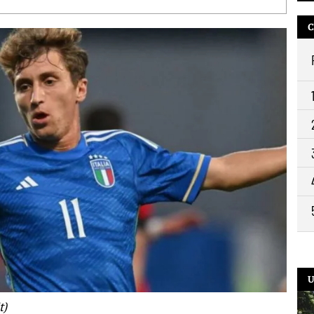
12:
C
10:
9:2
U
t)