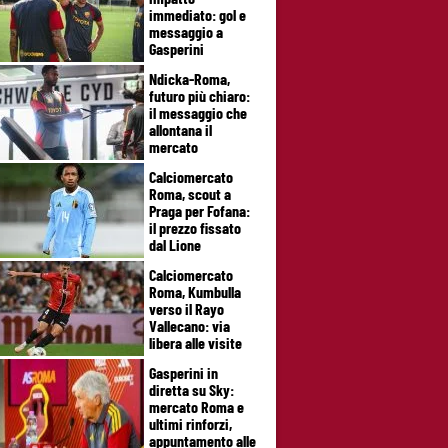
immediato: gol e
messaggio a
Gasperini
Ndicka-Roma,
futuro più chiaro:
il messaggio che
allontana il
mercato
Calciomercato
Roma, scout a
Praga per Fofana:
il prezzo fissato
dal Lione
Calciomercato
Roma, Kumbulla
verso il Rayo
Vallecano: via
libera alle visite
Gasperini in
diretta su Sky:
mercato Roma e
ultimi rinforzi,
appuntamento alle