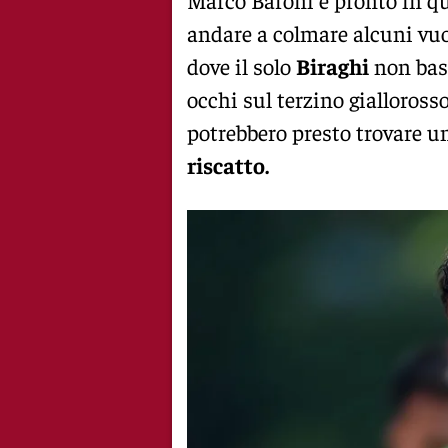
andare a colmare alcuni vuoti
dove il solo
Biraghi
non bast
occhi sul terzino gialloross
potrebbero presto trovare u
riscatto.