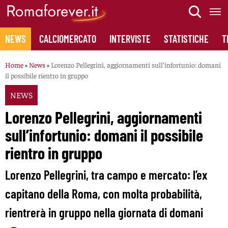
Skip
to
content
NEWS
CALCIOMERCATO
INTERVISTE
STATISTICHE
T
Home
»
News
»
Lorenzo Pellegrini, aggiornamenti sull’infortunio: domani
il possibile rientro in gruppo
NEWS
Lorenzo Pellegrini, aggiornamenti
sull’infortunio: domani il possibile
rientro in gruppo
Lorenzo Pellegrini, tra campo e mercato: l’ex
capitano della Roma, con molta probabilità,
rientrerà in gruppo nella giornata di domani