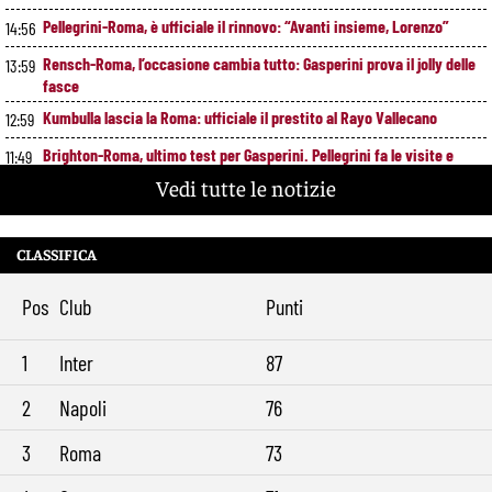
Pellegrini-Roma, è ufficiale il rinnovo: “Avanti insieme, Lorenzo”
14:56
Rensch-Roma, l’occasione cambia tutto: Gasperini prova il jolly delle
13:59
fasce
Kumbulla lascia la Roma: ufficiale il prestito al Rayo Vallecano
12:59
Brighton-Roma, ultimo test per Gasperini. Pellegrini fa le visite e
11:49
torna in gruppo
Vedi tutte le notizie
Rowe chiude alla Roma: “Sono concentrato sul Bologna”. Poi esalta
10:41
Castro e Dovbyk
CLASSIFICA
Mercato Roma, Gasperini aspetta ancora il suo trequartista: Nusa
9:32
sfuma, ora Fofana e Gittens
Pos
Club
Punti
1
Inter
87
2
Napoli
76
3
Roma
73