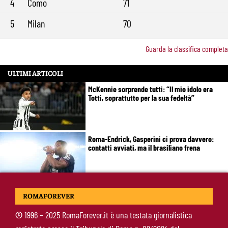
4
Como
71
5
Milan
70
Guarda la classifica completa
ULTIMI ARTICOLI
McKennie sorprende tutti: “Il mio idolo era
Totti, soprattutto per la sua fedeltà”
Roma-Endrick, Gasperini ci prova davvero:
contatti avviati, ma il brasiliano frena
Molina-Roma, arrivo oggi: il passaporto può
ROMAFOREVER
sbloccare un altro colpo
©
1996 – 2025 RomaForever.it è una testata giornalistica