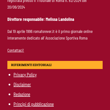
registrata presso il Tribunale di Roma n. 82/2024 del
Pellegrini-Roma, è ufficiale il rinnovo: “Avanti
20/06/2024
insieme, Lorenzo”
Direttore responsabile: Melissa Landolina
Rensch-Roma, l’occasione cambia tutto:
Dal 19 aprile 1996 romaforever.it è il primo giornale online
Gasperini prova il jolly delle fasce
interamente dedicato all’ Associazione Sportiva Roma
Contattaci!
RIFERIMENTI EDITORIALI
Privacy Policy
Disclaimer
Redazione
Principi di pubblicazione