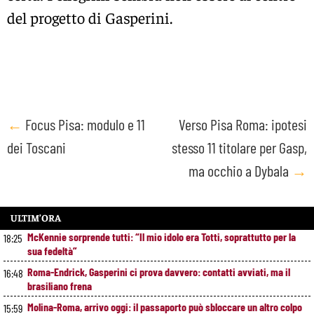
del progetto di Gasperini.
Post
←
Focus Pisa: modulo e 11
Verso Pisa Roma: ipotesi
dei Toscani
stesso 11 titolare per Gasp,
navigation
ma occhio a Dybala
→
ULTIM’ORA
McKennie sorprende tutti: “Il mio idolo era Totti, soprattutto per la
18:25
sua fedeltà”
Roma-Endrick, Gasperini ci prova davvero: contatti avviati, ma il
16:48
brasiliano frena
Molina-Roma, arrivo oggi: il passaporto può sbloccare un altro colpo
15:59